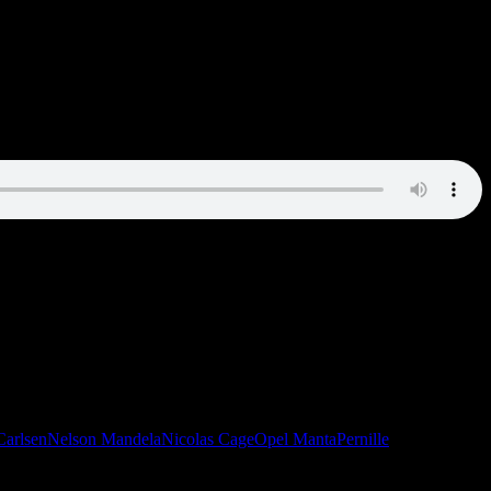
ulen! Kendt kvinde dør! Heavy-guitarist køber uldprodukt!
arlsen
Nelson Mandela
Nicolas Cage
Opel Manta
Pernille