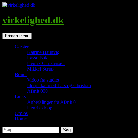
Hop
til
indhold
virkelighed.dk
Søg
Primær menu
Gæster
Katrine Baunvig
Lasse Bak
Henrik Christensen
Mikkel Serup
Bonus
Video fra studiet
Idolplakat med Lars og Christian
Afsnit 000
Links
Anbefalinger fra Afsnit 011
Henriks blog
Om os
Home
Søg
efter: