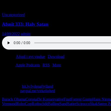
Tag-arkiv: Sand
Uncategorized
Afsnit 333: Halv Satan
14/09/2022
admin
Podcast:
Afspil i nyt vindue
|
Download
(40.0MB)
Tilmeld:
Apple Podcasts
|
RSS
|
More
Opel Manta vs. VW Scirocco! Chokerende numsenyt fra skakverdenen! 
Skriv til os: virkelighed@protonmail.com
Køb T-shirt:
bit.ly/lydenafjylland
Giv penge:
paypal.me/virkelighed
Barack Obama
Corona
De Konservative
Fnat
Forrest Gump
Hans Niem
Vermund
RoboCop
Rothschild
Salling
Sand
Satire
Scirocco
Skak
Søren P