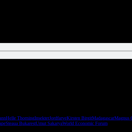
Helle Thornings patter! Kendiskok tisser i have! Salling ødelægger j
ann
Helle Thorning
Insekter
Jordfarve
Kirsten Birgit
Madagascar
Magnus C
ape
Steaua Bukarest
Umut Sakarya
World Economic Forum