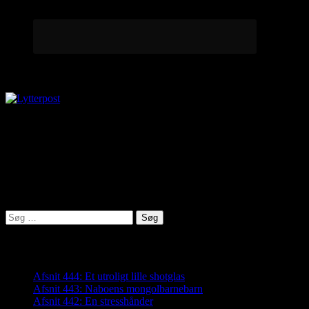
Lytterpost
virkelighed@protonmail.com
Lyden af Jylland
Søg
efter:
Seneste indlæg
Afsnit 444: Et utroligt lille shotglas
Afsnit 443: Naboens mongolbarnebarn
Afsnit 442: En stresshånder