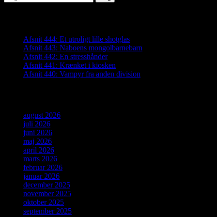
efter:
Seneste indlæg
Afsnit 444: Et utroligt lille shotglas
Afsnit 443: Naboens mongolbarnebarn
Afsnit 442: En stresshånder
Afsnit 441: Krænket i kiosken
Afsnit 440: Vampyr fra anden division
Arkiver
august 2026
juli 2026
juni 2026
maj 2026
april 2026
marts 2026
februar 2026
januar 2026
december 2025
november 2025
oktober 2025
september 2025