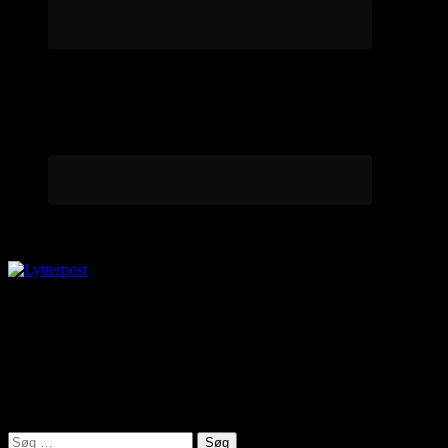
Lytterpost
virkelighed@protonmail.com
Lyden af Jylland
Søg