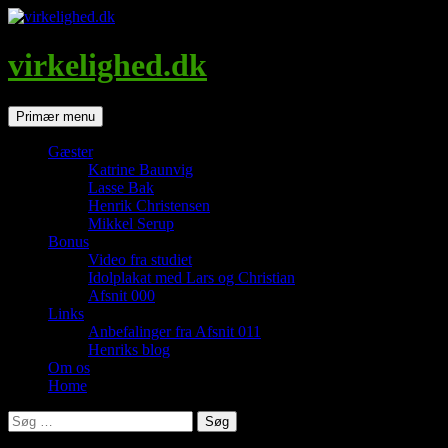
Hop
til
indhold
virkelighed.dk
Søg
Primær menu
Gæster
Katrine Baunvig
Lasse Bak
Henrik Christensen
Mikkel Serup
Bonus
Video fra studiet
Idolplakat med Lars og Christian
Afsnit 000
Links
Anbefalinger fra Afsnit 011
Henriks blog
Om os
Home
Søg
efter: