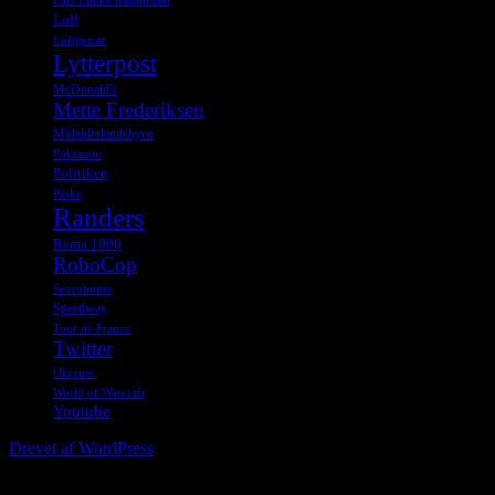
Lars Løkke Rasmussen
Lidl
Luftgevær
Lytterpost
McDonald's
Mette Frederiksen
Midalderlandsbyen
Pokemon
Politiken
Påske
Randers
Rema 1000
RoboCop
Sexrobotter
Speedway
Tour de France
Twitter
Ukraine
World of Warcraft
Youtube
Drevet af WordPress