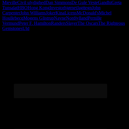
Mieville
Civil ulydighed
Dan Simmons
De Gule Veste
Gandhi
Greta
Tunsalat
HBO
Hong Kong
Investorhjørnet
Jagttegn
John
Carpenter
John Williams
Joker
Kina
Licens
McDonald's
Michel
Houllebecq
Mogens Glistrup
Navne
Nordjylland
Pernille
Vermund
Peter F. Hamilton
Randers
Slayer
The Oscars
The Righteous
Gemstones
Uld
Følg os