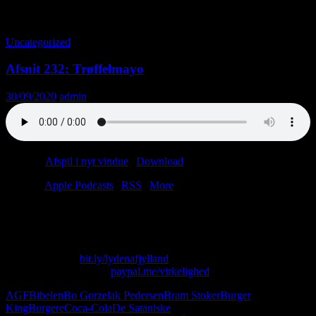
Tag-arkiv: Burgere
Uncategorized
Afsnit 232: Trøffelmayo
30/09/2020
admin
Podcast:
Afspil i nyt vindue
|
Download
(47.1MB)
Tilmeld:
Apple Podcasts
|
RSS
|
More
“Jeg kom til at tænke generelt og nærmest filosofisk over
burgerbegrebet som sådan.”
Skriv til os på: virkelighed@protonmail.com
Køb T-shirt her:
bit.ly/lydenafjylland
Giv os alle dine penge:
paypal.me/virkelighed
AGF
Bibelen
Bo Gorzelak Pedersen
Bram Stoker
Burger
King
Burgere
Coca-Cola
De Sataniske