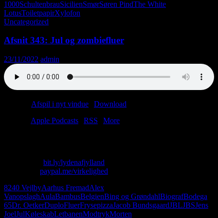
1000
Schultenbrau
Sicilien
Smør
Søren Pind
The White
Lotus
Toiletpapir
Xylofon
Uncategorized
Afsnit 343: Jul og zombiefluer
23/11/2022
admin
Podcast:
Afspil i nyt vindue
|
Download
(63.0MB)
Tilmeld:
Apple Podcasts
|
RSS
|
More
Julen har ramt det gamle bryggers. Igen.
Skriv til os: virkelighed@protonmail.com
Køb T-shirt:
bit.ly/lydenafjylland
Giv penge:
paypal.me/virkelighed
8240 Vejlby
Aarhus Fremad
Alex
Vanopslagh
Aula
Bambus
Belgien
Bing og Grøndahl
Biograf
Bodega
65
Dr. Oetker
Duplo
Fluer
Frysepizza
Jacob Bundsgaard
JBL
JBS
Jens
Joel
Jul
Køleskab
Letbanen
Modtryk
Morten