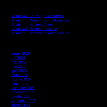
Seneste indlæg
Afsnit 444: Et utroligt lille shotglas
Afsnit 443: Naboens mongolbarnebarn
Afsnit 442: En stresshånder
Afsnit 441: Krænket i kiosken
Afsnit 440: Vampyr fra anden division
Arkiver
august 2026
juli 2026
juni 2026
maj 2026
april 2026
marts 2026
februar 2026
januar 2026
december 2025
november 2025
oktober 2025
september 2025
august 2025