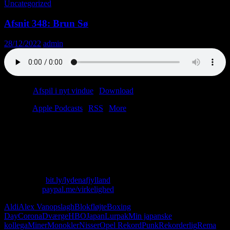
Uncategorized
Afsnit 348: Brun Sø
28/12/2022
admin
Podcast:
Afspil i nyt vindue
|
Download
(37.8MB)
Tilmeld:
Apple Podcasts
|
RSS
|
More
Årets sidste afsnit er dedikeret til afrikanske statsledere, som tisser i
bukserne på direkte tv, mens deres medaljer funkler i tropesolen.
Men også til sicilianske dværge, som spiller xylofon i en Opel
Rekord.
Skriv til os: virkelighed@protonmail.com
Køb T-shirt:
bit.ly/lydenafjylland
Giv penge:
paypal.me/virkelighed
Aldi
Alex Vanopslagh
Blokfløjte
Boxing
Day
Corona
Dværge
HBO
Japan
Lurpak
Min japanske
kollega
Miner
Monokler
Nisser
Opel Rekord
Punk
Rekorderlig
Rema