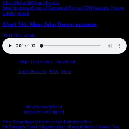
Albæk
Nekrofili
Øjenpik
Paprika
Steen
Spiderman
Svampe
Thermomix
Tøjvask
VPN
Wakanda Forever
Uncategorized
Afsnit 341: Mens John Denver onanerer
09/11/2022
admin
Podcast:
Afspil i nyt vindue
|
Download
(52.9MB)
Tilmeld:
Apple Podcasts
|
RSS
|
More
Lasse græder i sin bil, mens Christian er vidne til sushimassakre i
Borggade. Hannibal er fjollet nok til at spørge os om krimier, og
Anders Fogh bliver kneppet i rummet.
Skriv til os: virkelighed@protonmail.com
Køb T-shirt:
bit.ly/lydenafjylland
Giv penge:
paypal.me/virkelighed
Alex Vanopslagh
Alzheimers
And
Æbleskiver
Blue
Fin
Borggade
Dansk Flygtningehjælp
Energidrik
Frie Grønne
Greg