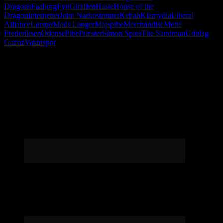
Dragons
Faaborg
Fyn
Giraffen
Hasle
House of the
Dragon
Internettet
John Narkostrømer
Kebab
Klamydia
Liberal
Alliance
Lørups
Mads Langer
Majspibe
Merchandise
Mette
Frederiksen
Odense
Pibe
Præster
Simon Spies
The Sandman
Udulag
Gazoz
Vatanspor
Følg os