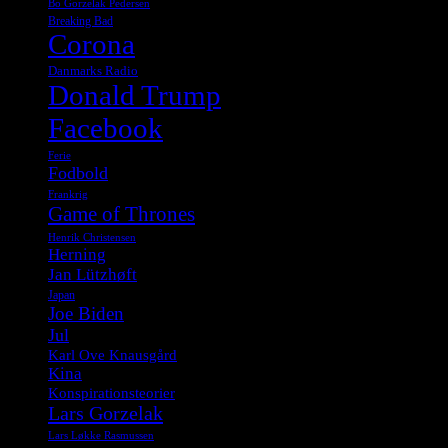
Bo Gorzelak Pedersen
Breaking Bad
Corona
Danmarks Radio
Donald Trump
Facebook
Ferie
Fodbold
Frankrig
Game of Thrones
Henrik Christensen
Herning
Jan Lützhøft
Japan
Joe Biden
Jul
Karl Ove Knausgård
Kina
Konspirationsteorier
Lars Gorzelak
Lars Løkke Rasmussen