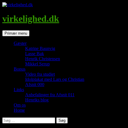
Hop
til
indhold
virkelighed.dk
Søg
Primær menu
Gæster
Katrine Baunvig
Lasse Bak
Henrik Christensen
Mikkel Serup
Bonus
Video fra studiet
Idolplakat med Lars og Christian
Afsnit 000
Links
Anbefalinger fra Afsnit 011
Henriks blog
Om os
Home
Søg
efter: