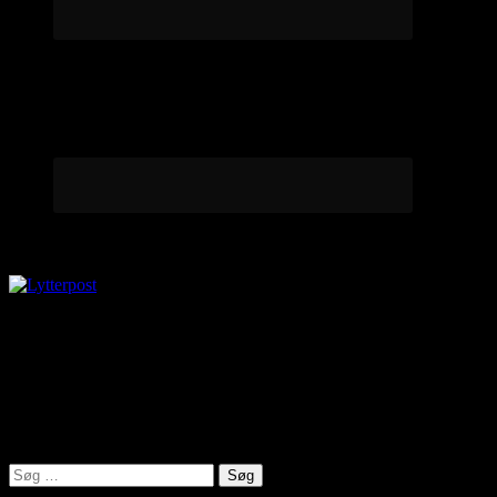
Lytterpost
virkelighed@protonmail.com
Lyden af Jylland
Søg
efter: