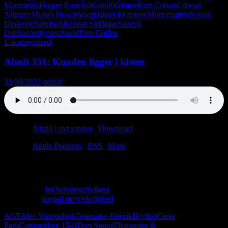
Mannarino
Holger Rune
Jul
Kolind
Krimier
Kurt Cobain
Liberal
Alliance
Michel Houllebecq
Mikael Bertelsen
Mortensaften
Novak
Djokovic
Sabrina
Sikandar Siddique
Spaced
Out
Succesfyrsten
Sushi
Tom Collins
Uncategorized
Afsnit 331: Kunden ligger i kisten
31/08/2022
admin
Podcast:
Afspil i nyt vindue
|
Download
(45.3MB)
Tilmeld:
Apple Podcasts
|
RSS
|
More
Vi er en kreds af borgere med klamydia.
Skriv til os: virkelighed@protonmail.com
Køb T-shirt:
bit.ly/lydenafjylland
Giv penge:
paypal.me/virkelighed
AGF
Alex Vanopslagh
Bearnaise-Henrik
Bryllup
Ceres
Park
Commodore 1541
Don Sound
Dungeons &