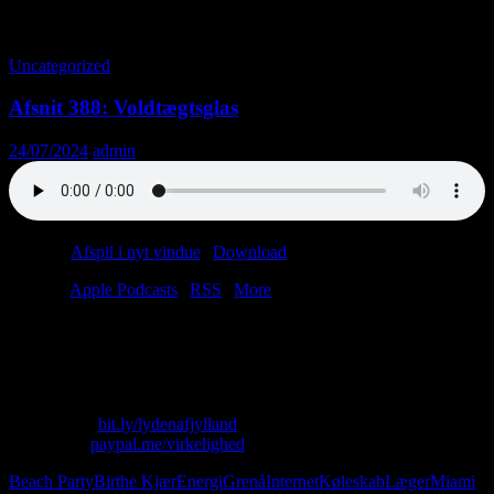
Tag-arkiv: Køleskab
Uncategorized
Afsnit 388: Voldtægtsglas
24/07/2024
admin
Podcast:
Afspil i nyt vindue
|
Download
(64.4MB)
Tilmeld:
Apple Podcasts
|
RSS
|
More
Safri Duo vs. Birthe Kjær vs. Napalm Death
Christian vs. Lasse vs. Søren
Grenå vs. Miami vs. Syddjurs
Skriv til os: virkelighed@protonmail.com
Køb T-shirt:
bit.ly/lydenafjylland
Giv penge:
paypal.me/virkelighed
Beach Party
Birthe Kjær
Energi
Grenå
Internet
Køleskab
Læger
Miami