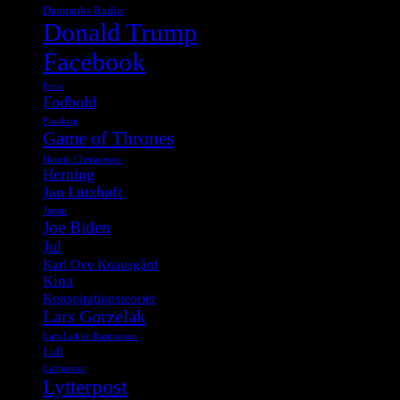
Danmarks Radio
Donald Trump
Facebook
Ferie
Fodbold
Frankrig
Game of Thrones
Henrik Christensen
Herning
Jan Lützhøft
Japan
Joe Biden
Jul
Karl Ove Knausgård
Kina
Konspirationsteorier
Lars Gorzelak
Lars Løkke Rasmussen
Lidl
Luftgevær
Lytterpost