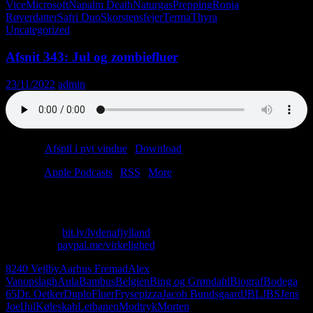
Vice
Microsoft
Napalm Death
Naturgas
Prepping
Ronja
Røverdatter
Safri Duo
Skorstensfejer
Terma
Thyra
Uncategorized
Afsnit 343: Jul og zombiefluer
23/11/2022
admin
Podcast:
Afspil i nyt vindue
|
Download
(63.0MB)
Tilmeld:
Apple Podcasts
|
RSS
|
More
Julen har ramt det gamle bryggers. Igen.
Skriv til os: virkelighed@protonmail.com
Køb T-shirt:
bit.ly/lydenafjylland
Giv penge:
paypal.me/virkelighed
8240 Vejlby
Aarhus Fremad
Alex
Vanopslagh
Aula
Bambus
Belgien
Bing og Grøndahl
Biograf
Bodega
65
Dr. Oetker
Duplo
Fluer
Frysepizza
Jacob Bundsgaard
JBL
JBS
Jens
Joel
Jul
Køleskab
Letbanen
Modtryk
Morten