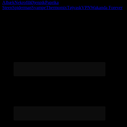
Albæk
Nekrofili
Øjenpik
Paprika
Steen
Spiderman
Svampe
Thermomix
Tøjvask
VPN
Wakanda Forever
Følg os