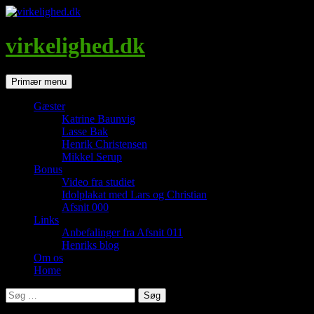
Hop
til
indhold
virkelighed.dk
Søg
Primær menu
Gæster
Katrine Baunvig
Lasse Bak
Henrik Christensen
Mikkel Serup
Bonus
Video fra studiet
Idolplakat med Lars og Christian
Afsnit 000
Links
Anbefalinger fra Afsnit 011
Henriks blog
Om os
Home
Søg
efter: