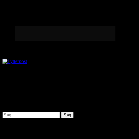
Lytterpost
virkelighed@protonmail.com
Lyden af Jylland
Søg
efter:
Seneste indlæg