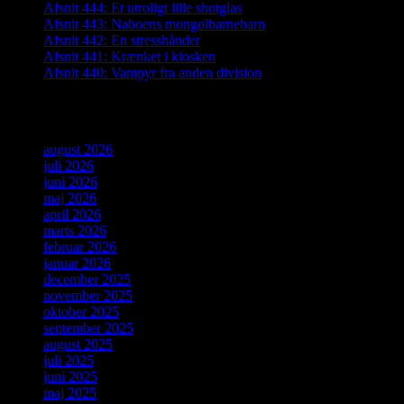
Afsnit 444: Et utroligt lille shotglas
Afsnit 443: Naboens mongolbarnebarn
Afsnit 442: En stresshånder
Afsnit 441: Krænket i kiosken
Afsnit 440: Vampyr fra anden division
Arkiver
august 2026
juli 2026
juni 2026
maj 2026
april 2026
marts 2026
februar 2026
januar 2026
december 2025
november 2025
oktober 2025
september 2025
august 2025
juli 2025
juni 2025
maj 2025