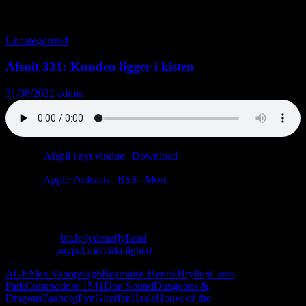
Tag-arkiv: Ceres Park
Uncategorized
Afsnit 331: Kunden ligger i kisten
31/08/2022
admin
Podcast:
Afspil i nyt vindue
|
Download
(45.3MB)
Tilmeld:
Apple Podcasts
|
RSS
|
More
Vi er en kreds af borgere med klamydia.
Skriv til os: virkelighed@protonmail.com
Køb T-shirt:
bit.ly/lydenafjylland
Giv penge:
paypal.me/virkelighed
AGF
Alex Vanopslagh
Bearnaise-Henrik
Bryllup
Ceres
Park
Commodore 1541
Don Sound
Dungeons &
Dragons
Faaborg
Fyn
Giraffen
Hasle
House of the