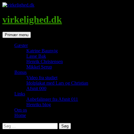
Hop
til
indhold
virkelighed.dk
Søg
Primær menu
Gæster
Katrine Baunvig
Lasse Bak
Henrik Christensen
Mikkel Serup
Bonus
Video fra studiet
Idolplakat med Lars og Christian
Afsnit 000
Links
Anbefalinger fra Afsnit 011
Henriks blog
Om os
Home
Søg
efter: