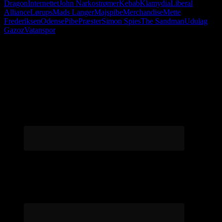
Dragon
Internettet
John Narkostrømer
Kebab
Klamydia
Liberal
Alliance
Lørups
Mads Langer
Majspibe
Merchandise
Mette
Frederiksen
Odense
Pibe
Præster
Simon Spies
The Sandman
Udulag
Gazoz
Vatanspor
Følg os