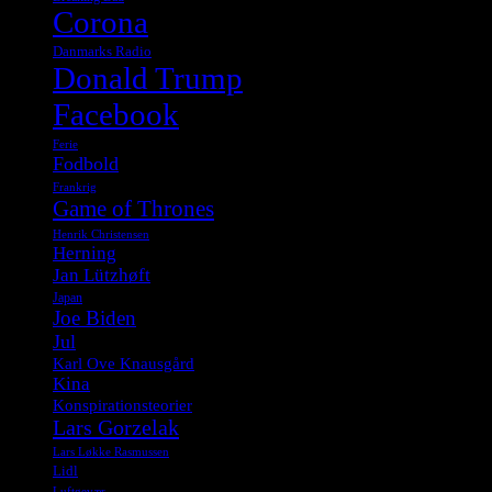
Corona
Danmarks Radio
Donald Trump
Facebook
Ferie
Fodbold
Frankrig
Game of Thrones
Henrik Christensen
Herning
Jan Lützhøft
Japan
Joe Biden
Jul
Karl Ove Knausgård
Kina
Konspirationsteorier
Lars Gorzelak
Lars Løkke Rasmussen
Lidl
Luftgevær