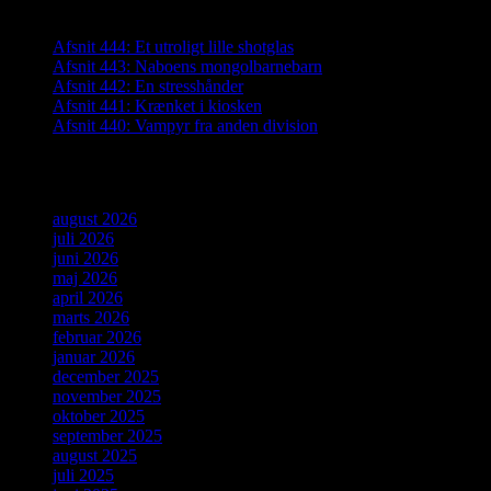
Seneste indlæg
Afsnit 444: Et utroligt lille shotglas
Afsnit 443: Naboens mongolbarnebarn
Afsnit 442: En stresshånder
Afsnit 441: Krænket i kiosken
Afsnit 440: Vampyr fra anden division
Arkiver
august 2026
juli 2026
juni 2026
maj 2026
april 2026
marts 2026
februar 2026
januar 2026
december 2025
november 2025
oktober 2025
september 2025
august 2025
juli 2025