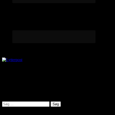
Lytterpost
virkelighed@protonmail.com
Lyden af Jylland
Søg
efter: