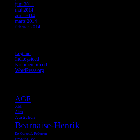
juni 2014
maj 2014
april 2014
marts 2014
februar 2014
Meta
Log ind
Indlægsfeed
Kommentarfeed
WordPress.org
Tags
AGF
Aldi
Alien
Australien
Bearnaise-Henrik
Bo Gorzelak Pedersen
Breaking Bad