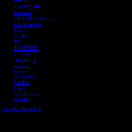
Lytterpost
McDonald's
Mette Frederiksen
Midalderlandsbyen
Pokemon
Politiken
Påske
Randers
Rema 1000
RoboCop
Sexrobotter
Speedway
Tour de France
Twitter
Ukraine
World of Warcraft
Youtube
Drevet af WordPress