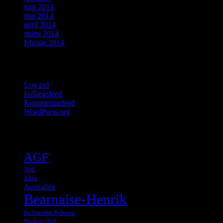
juni 2014
maj 2014
april 2014
marts 2014
februar 2014
Meta
Log ind
Indlægsfeed
Kommentarfeed
WordPress.org
Tags
AGF
Aldi
Alien
Australien
Bearnaise-Henrik
Bo Gorzelak Pedersen
Breaking Bad