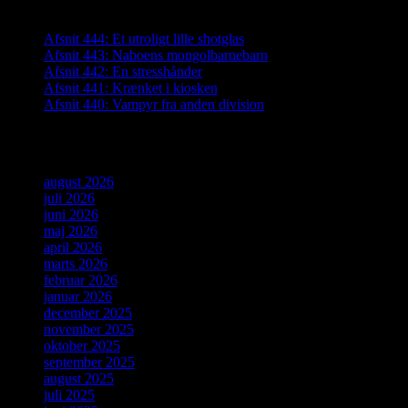
Seneste indlæg
Afsnit 444: Et utroligt lille shotglas
Afsnit 443: Naboens mongolbarnebarn
Afsnit 442: En stresshånder
Afsnit 441: Krænket i kiosken
Afsnit 440: Vampyr fra anden division
Arkiver
august 2026
juli 2026
juni 2026
maj 2026
april 2026
marts 2026
februar 2026
januar 2026
december 2025
november 2025
oktober 2025
september 2025
august 2025
juli 2025