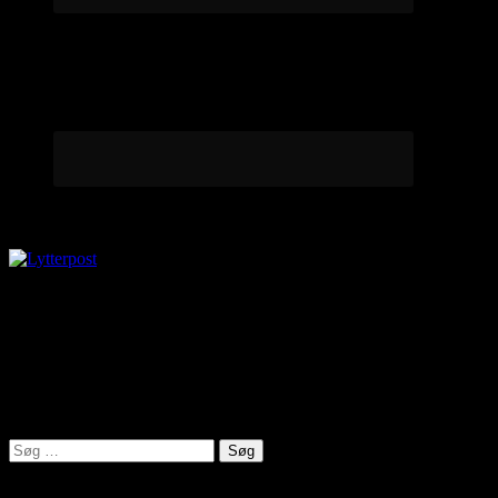
Lytterpost
virkelighed@protonmail.com
Lyden af Jylland
Søg
efter: