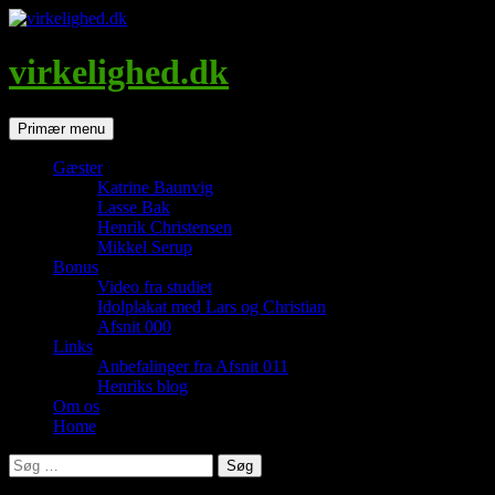
Hop
til
indhold
virkelighed.dk
Søg
Primær menu
Gæster
Katrine Baunvig
Lasse Bak
Henrik Christensen
Mikkel Serup
Bonus
Video fra studiet
Idolplakat med Lars og Christian
Afsnit 000
Links
Anbefalinger fra Afsnit 011
Henriks blog
Om os
Home
Søg
efter: