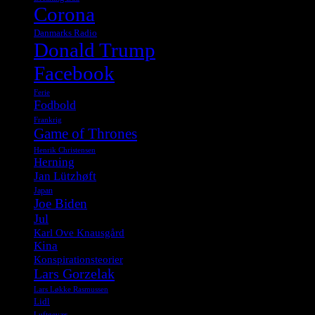
Corona
Danmarks Radio
Donald Trump
Facebook
Ferie
Fodbold
Frankrig
Game of Thrones
Henrik Christensen
Herning
Jan Lützhøft
Japan
Joe Biden
Jul
Karl Ove Knausgård
Kina
Konspirationsteorier
Lars Gorzelak
Lars Løkke Rasmussen
Lidl
Luftgevær