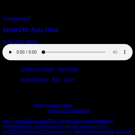
Tag-arkiv: Udråbstegn
Uncategorized
Afsnit 248: Anja Olsen
20/01/2021
admin
Podcast:
Afspil i nyt vindue
|
Download
(45.2MB)
Tilmeld:
Apple Podcasts
|
RSS
|
More
“Der er tre, der hedder Altan.”
Skriv til os på: virkelighed@protonmail.com
Køb T-shirt her:
bit.ly/lydenafjylland
Giv os alle dine penge:
paypal.me/virkelighed
Anja Olsen
Banana split
Blue Velvet
Cirkuskroen
Danmarks
Statistik
David Lynch
Demens
Facebook
Fragglerne
Grev
Ingolf
Guldborgsund Kommune
Hvid januar
Hypnose
Indisk mad
Joel