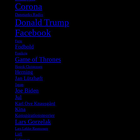
Corona
Danmarks Radio
Donald Trump
Facebook
Ferie
Fodbold
Frankrig
Game of Thrones
Henrik Christensen
Herning
Jan Lützhøft
Japan
Joe Biden
Jul
Karl Ove Knausgård
Kina
Konspirationsteorier
Lars Gorzelak
Lars Løkke Rasmussen
Lidl
Luftgevær