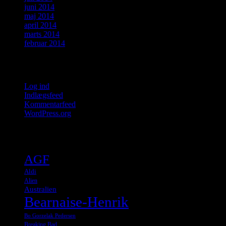
juni 2014
maj 2014
april 2014
marts 2014
februar 2014
Meta
Log ind
Indlægsfeed
Kommentarfeed
WordPress.org
Tags
AGF
Aldi
Alien
Australien
Bearnaise-Henrik
Bo Gorzelak Pedersen
Breaking Bad