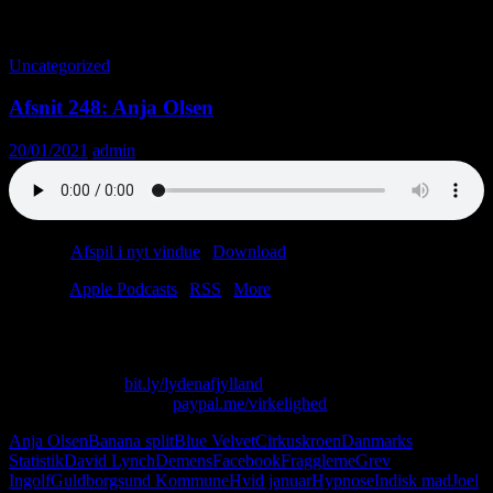
Tag-arkiv: Danmarks Statistik
Uncategorized
Afsnit 248: Anja Olsen
20/01/2021
admin
Podcast:
Afspil i nyt vindue
|
Download
(45.2MB)
Tilmeld:
Apple Podcasts
|
RSS
|
More
“Der er tre, der hedder Altan.”
Skriv til os på: virkelighed@protonmail.com
Køb T-shirt her:
bit.ly/lydenafjylland
Giv os alle dine penge:
paypal.me/virkelighed
Anja Olsen
Banana split
Blue Velvet
Cirkuskroen
Danmarks
Statistik
David Lynch
Demens
Facebook
Fragglerne
Grev
Ingolf
Guldborgsund Kommune
Hvid januar
Hypnose
Indisk mad
Joel