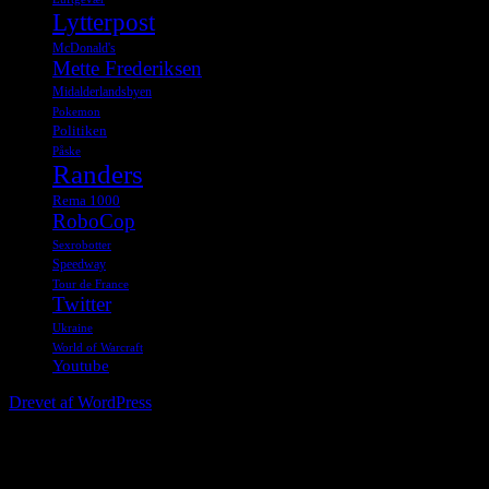
Lytterpost
McDonald's
Mette Frederiksen
Midalderlandsbyen
Pokemon
Politiken
Påske
Randers
Rema 1000
RoboCop
Sexrobotter
Speedway
Tour de France
Twitter
Ukraine
World of Warcraft
Youtube
Drevet af WordPress