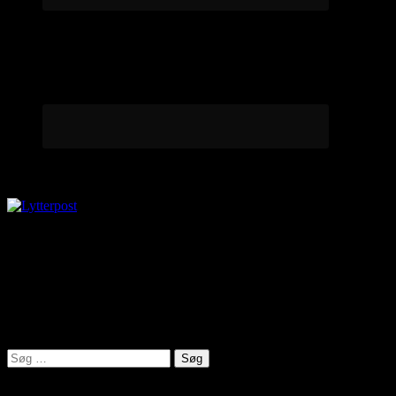
Lytterpost
virkelighed@protonmail.com
Lyden af Jylland
Søg
efter: