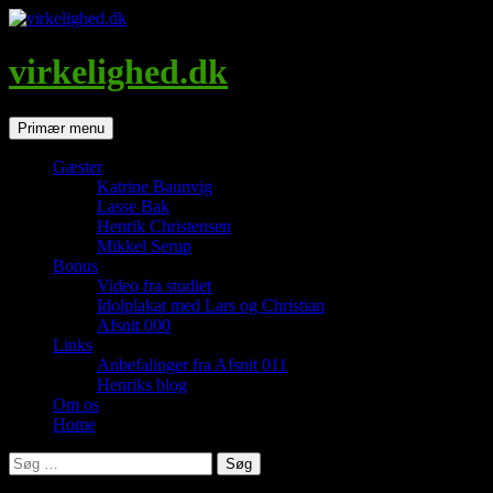
Hop
til
indhold
virkelighed.dk
Søg
Primær menu
Gæster
Katrine Baunvig
Lasse Bak
Henrik Christensen
Mikkel Serup
Bonus
Video fra studiet
Idolplakat med Lars og Christian
Afsnit 000
Links
Anbefalinger fra Afsnit 011
Henriks blog
Om os
Home
Søg
efter: