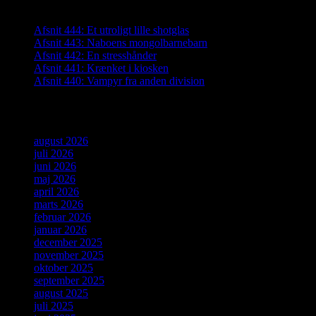
Seneste indlæg
Afsnit 444: Et utroligt lille shotglas
Afsnit 443: Naboens mongolbarnebarn
Afsnit 442: En stresshånder
Afsnit 441: Krænket i kiosken
Afsnit 440: Vampyr fra anden division
Arkiver
august 2026
juli 2026
juni 2026
maj 2026
april 2026
marts 2026
februar 2026
januar 2026
december 2025
november 2025
oktober 2025
september 2025
august 2025
juli 2025