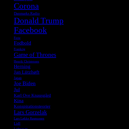
Corona
Danmarks Radio
Donald Trump
Facebook
Ferie
Fodbold
Frankrig
Game of Thrones
Henrik Christensen
Herning
Jan Lützhøft
Japan
Joe Biden
Jul
Karl Ove Knausgård
Kina
Konspirationsteorier
Lars Gorzelak
Lars Løkke Rasmussen
Lidl
Luftgevær