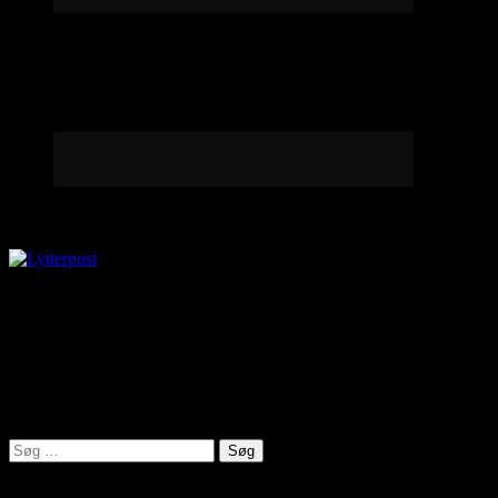
Lytterpost
virkelighed@protonmail.com
Lyden af Jylland
Søg
efter: