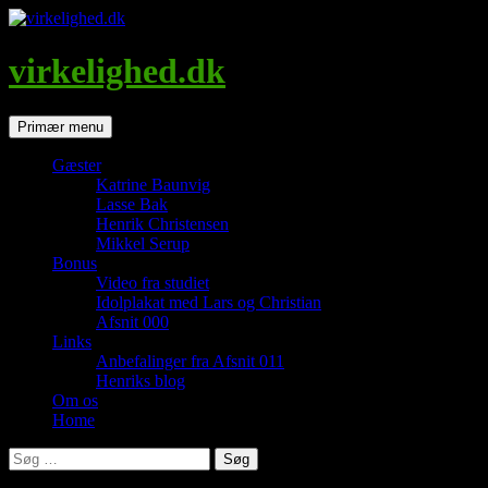
Hop
til
indhold
virkelighed.dk
Søg
Primær menu
Gæster
Katrine Baunvig
Lasse Bak
Henrik Christensen
Mikkel Serup
Bonus
Video fra studiet
Idolplakat med Lars og Christian
Afsnit 000
Links
Anbefalinger fra Afsnit 011
Henriks blog
Om os
Home
Søg
efter: