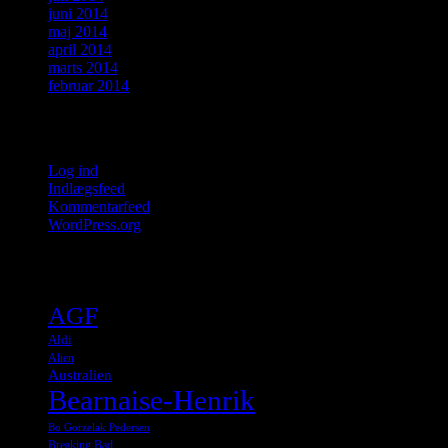
juni 2014
maj 2014
april 2014
marts 2014
februar 2014
Meta
Log ind
Indlægsfeed
Kommentarfeed
WordPress.org
Tags
AGF
Aldi
Alien
Australien
Bearnaise-Henrik
Bo Gorzelak Pedersen
Breaking Bad