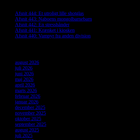
Seneste indlæg
Afsnit 444: Et utroligt lille shotglas
Afsnit 443: Naboens mongolbarnebarn
Afsnit 442: En stresshånder
Afsnit 441: Krænket i kiosken
Afsnit 440: Vampyr fra anden division
Arkiver
august 2026
juli 2026
juni 2026
maj 2026
april 2026
marts 2026
februar 2026
januar 2026
december 2025
november 2025
oktober 2025
september 2025
august 2025
juli 2025