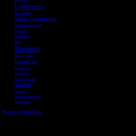
Lytterpost
McDonald's
Mette Frederiksen
Midalderlandsbyen
Pokemon
Politiken
Påske
Randers
Rema 1000
RoboCop
Sexrobotter
Speedway
Tour de France
Twitter
Ukraine
World of Warcraft
Youtube
Drevet af WordPress