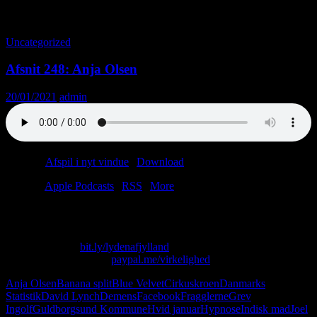
Tag-arkiv: Joel Rifkin
Uncategorized
Afsnit 248: Anja Olsen
20/01/2021
admin
Podcast:
Afspil i nyt vindue
|
Download
(45.2MB)
Tilmeld:
Apple Podcasts
|
RSS
|
More
“Der er tre, der hedder Altan.”
Skriv til os på: virkelighed@protonmail.com
Køb T-shirt her:
bit.ly/lydenafjylland
Giv os alle dine penge:
paypal.me/virkelighed
Anja Olsen
Banana split
Blue Velvet
Cirkuskroen
Danmarks
Statistik
David Lynch
Demens
Facebook
Fragglerne
Grev
Ingolf
Guldborgsund Kommune
Hvid januar
Hypnose
Indisk mad
Joel