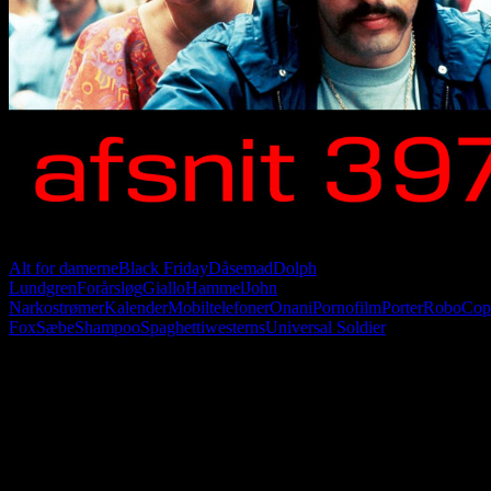
Alt for damerne
Black Friday
Dåsemad
Dolph
Lundgren
Forårsløg
Giallo
Hammel
John
Narkostrømer
Kalender
Mobiltelefoner
Onani
Pornofilm
Porter
RoboCop
Fox
Sæbe
Shampoo
Spaghettiwesterns
Universal Soldier
Følg os