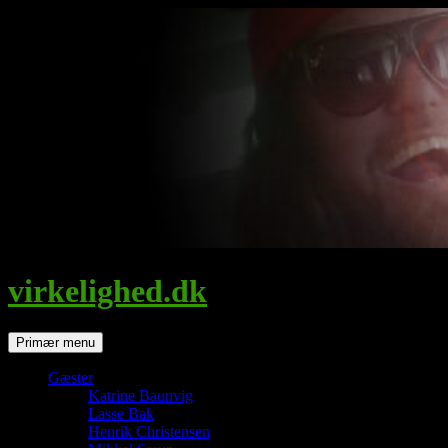
Hop
til
indhold
virkelighed.dk
Søg
Primær menu
Gæster
Katrine Baunvig
Lasse Bak
Henrik Christensen