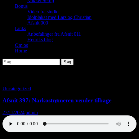
Mikkel Serup
Bonus
Video fra studiet
Idolplakat med Lars og Christian
Afsnit 000
Links
Anbefalinger fra Afsnit 011
Henriks blog
Om os
Home
Søg
efter:
Tag-arkiv: Pornofilm
Uncategorized
Afsnit 397: Narkostrømeren vender tilbage
27/11/2024
admin