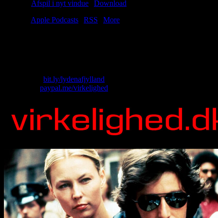
Podcast:
Afspil i nyt vindue
|
Download
(49.4MB)
Tilmeld:
Apple Podcasts
|
RSS
|
More
Vores gamle ven John er tilbage fra de syv verdenshave. Har han
souvenirs med? Ja! Men kun hvis man definerer tre portere som
souvenirs.
Skriv til os: virkelighed@protonmail.com
Køb T-shirt:
bit.ly/lydenafjylland
Giv penge:
paypal.me/virkelighed