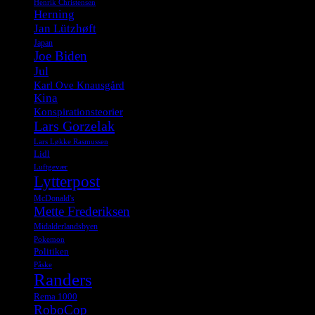
Henrik Christensen
Herning
Jan Lützhøft
Japan
Joe Biden
Jul
Karl Ove Knausgård
Kina
Konspirationsteorier
Lars Gorzelak
Lars Løkke Rasmussen
Lidl
Luftgevær
Lytterpost
McDonald's
Mette Frederiksen
Midalderlandsbyen
Pokemon
Politiken
Påske
Randers
Rema 1000
RoboCop