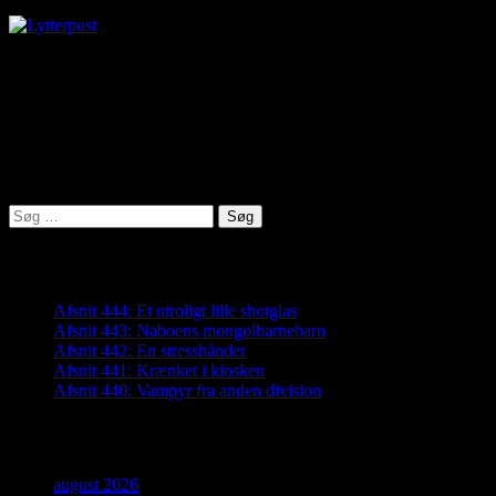
virkelighed@protonmail.com
Lyden af Jylland
Søg
efter:
Seneste indlæg
Afsnit 444: Et utroligt lille shotglas
Afsnit 443: Naboens mongolbarnebarn
Afsnit 442: En stresshånder
Afsnit 441: Krænket i kiosken
Afsnit 440: Vampyr fra anden division
Arkiver
august 2026