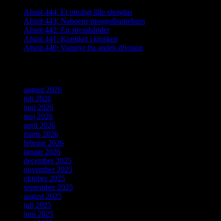
Afsnit 444: Et utroligt lille shotglas
Afsnit 443: Naboens mongolbarnebarn
Afsnit 442: En stresshånder
Afsnit 441: Krænket i kiosken
Afsnit 440: Vampyr fra anden division
Arkiver
august 2026
juli 2026
juni 2026
maj 2026
april 2026
marts 2026
februar 2026
januar 2026
december 2025
november 2025
oktober 2025
september 2025
august 2025
juli 2025
juni 2025