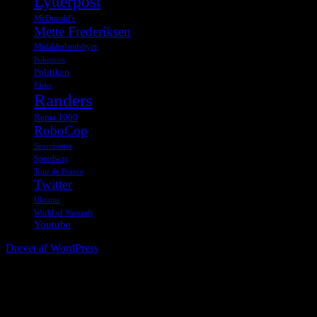
Lytterpost
McDonald's
Mette Frederiksen
Midalderlandsbyen
Pokemon
Politiken
Påske
Randers
Rema 1000
RoboCop
Sexrobotter
Speedway
Tour de France
Twitter
Ukraine
World of Warcraft
Youtube
Drevet af WordPress