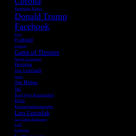
Corona
Danmarks Radio
Donald Trump
Facebook
Ferie
Fodbold
Frankrig
Game of Thrones
Henrik Christensen
Herning
Jan Lützhøft
Japan
Joe Biden
Jul
Karl Ove Knausgård
Kina
Konspirationsteorier
Lars Gorzelak
Lars Løkke Rasmussen
Lidl
Luftgevær