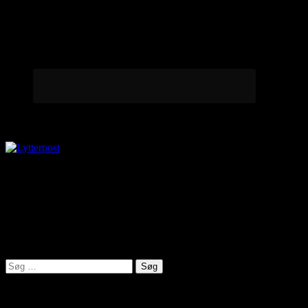
Lytterpost
virkelighed@protonmail.com
Lyden af Jylland
Søg
efter:
Seneste indlæg