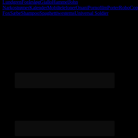
Lundgren
Forårsløg
Giallo
Hammel
John
Narkostrømer
Kalender
Mobiltelefoner
Onani
Pornofilm
Porter
RoboCop
Fox
Sæbe
Shampoo
Spaghettiwesterns
Universal Soldier
Følg os