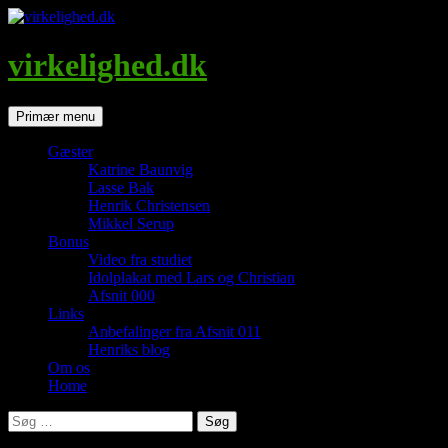
Hop
til
indhold
virkelighed.dk
Søg
Primær menu
Gæster
Katrine Baunvig
Lasse Bak
Henrik Christensen
Mikkel Serup
Bonus
Video fra studiet
Idolplakat med Lars og Christian
Afsnit 000
Links
Anbefalinger fra Afsnit 011
Henriks blog
Om os
Home
Søg
efter: