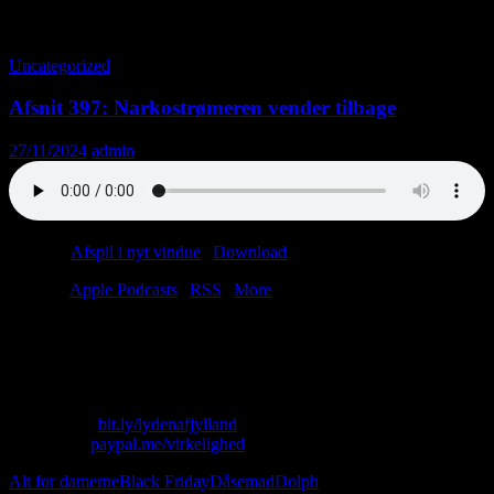
Tag-arkiv: Dolph Lundgren
Uncategorized
Afsnit 397: Narkostrømeren vender tilbage
27/11/2024
admin
Podcast:
Afspil i nyt vindue
|
Download
(49.4MB)
Tilmeld:
Apple Podcasts
|
RSS
|
More
Vores gamle ven John er tilbage fra de syv verdenshave. Har han
souvenirs med? Ja! Men kun hvis man definerer tre portere som
souvenirs.
Skriv til os: virkelighed@protonmail.com
Køb T-shirt:
bit.ly/lydenafjylland
Giv penge:
paypal.me/virkelighed
Alt for damerne
Black Friday
Dåsemad
Dolph