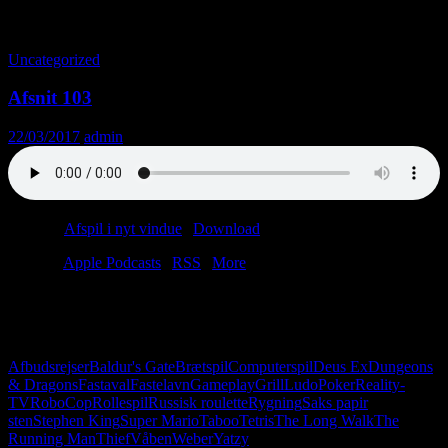
Tag-arkiv: Saks papir sten
Uncategorized
Afsnit 103
22/03/2017
admin
Podcast:
Afspil i nyt vindue
|
Download
(43.3MB)
Tilmeld:
Apple Podcasts
|
RSS
|
More
Du bliver slået hjem i Ludo, men så tager du handsken op og bluffer
dig til en strike, mens du halvgarderer lille straight. Livet er
krone/saks/plat. Døden er mat.
Afbudsrejser
Baldur's Gate
Brætspil
Computerspil
Deus Ex
Dungeons
& Dragons
Fastaval
Fastelavn
Gameplay
Grill
Ludo
Poker
Reality-
TV
RoboCop
Rollespil
Russisk roulette
Rygning
Saks papir
sten
Stephen King
Super Mario
Taboo
Tetris
The Long Walk
The
Running Man
Thief
Våben
Weber
Yatzy