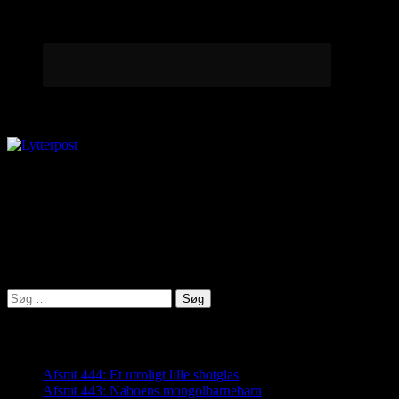
Lytterpost
virkelighed@protonmail.com
Lyden af Jylland
Søg
efter:
Seneste indlæg
Afsnit 444: Et utroligt lille shotglas
Afsnit 443: Naboens mongolbarnebarn