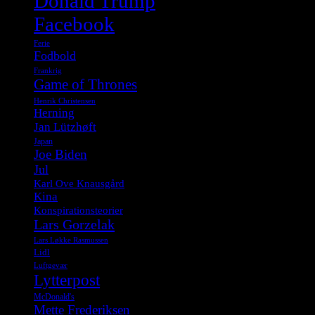
Donald Trump
Facebook
Ferie
Fodbold
Frankrig
Game of Thrones
Henrik Christensen
Herning
Jan Lützhøft
Japan
Joe Biden
Jul
Karl Ove Knausgård
Kina
Konspirationsteorier
Lars Gorzelak
Lars Løkke Rasmussen
Lidl
Luftgevær
Lytterpost
McDonald's
Mette Frederiksen