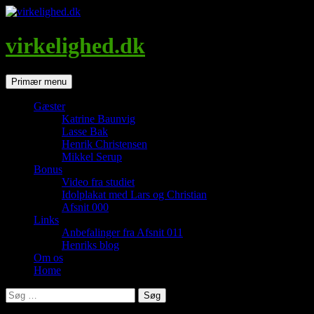
Hop
til
indhold
virkelighed.dk
Søg
Primær menu
Gæster
Katrine Baunvig
Lasse Bak
Henrik Christensen
Mikkel Serup
Bonus
Video fra studiet
Idolplakat med Lars og Christian
Afsnit 000
Links
Anbefalinger fra Afsnit 011
Henriks blog
Om os
Home
Søg
efter: