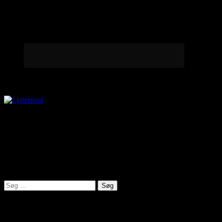
Lytterpost
virkelighed@protonmail.com
Lyden af Jylland
Søg
efter:
Seneste indlæg