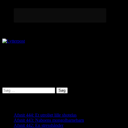
Lytterpost
virkelighed@protonmail.com
Lyden af Jylland
Søg
efter:
Seneste indlæg
Afsnit 444: Et utroligt lille shotglas
Afsnit 443: Naboens mongolbarnebarn
Afsnit 442: En stresshånder