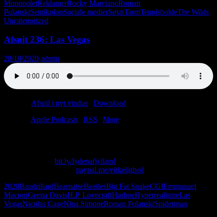
Monopolet
Reklamer
Rocky Marciano
Roman
Polanski
Semikolon
Sociale medier
Søvn
Tarm
Tennisbolde
The Wilds
Uncategorized
Afsnit 236: Las Vegas
28/10/2020
admin
Podcast:
Afspil i nyt vindue
|
Download
(38.2MB)
Tilmeld:
Apple Podcasts
|
RSS
|
More
“Det smager lige som sodavand.”
Skriv til os på: virkelighed@protonmail.com
Køb T-shirt her:
bit.ly/lydenafjylland
Giv os alle dine penge:
paypal.me/virkelighed
2020
Baudrillard
Bearnaise
Beatles
Big Fat Snake
CGI
Emmanuel
Macron
Geena Davis
H.P. Lovecraft
Harboe
Hyperrealisme
Las
Vegas
Nicolas Cage
Nina Simone
Roman Polanski
Spiderman