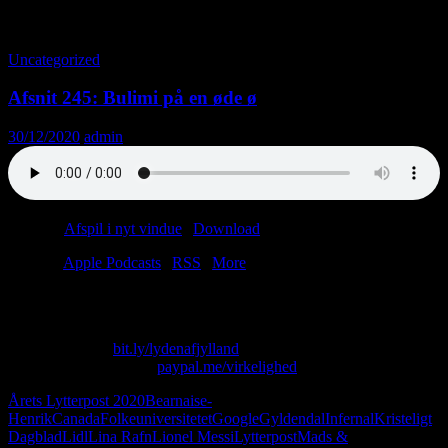
Tag-arkiv: Roman Polanski
Uncategorized
Afsnit 245: Bulimi på en øde ø
30/12/2020
admin
Podcast:
Afspil i nyt vindue
|
Download
(47.1MB)
Tilmeld:
Apple Podcasts
|
RSS
|
More
Kære lyttere, tak for i år. Lad os mødes igen på den anden side.
Skriv til os på: virkelighed@protonmail.com
Køb T-shirt her:
bit.ly/lydenafjylland
Giv os alle dine penge:
paypal.me/virkelighed
Årets Lytterpost 2020
Bearnaise-
Henrik
Canada
Folkeuniversitetet
Google
Gyldendal
Infernal
Kristeligt
Dagblad
Lidl
Lina Rafn
Lionel Messi
Lytterpost
Mads &