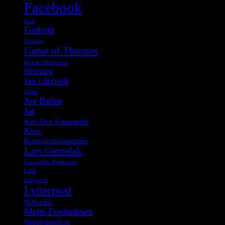
Facebook
Ferie
Fodbold
Frankrig
Game of Thrones
Henrik Christensen
Herning
Jan Lützhøft
Japan
Joe Biden
Jul
Karl Ove Knausgård
Kina
Konspirationsteorier
Lars Gorzelak
Lars Løkke Rasmussen
Lidl
Luftgevær
Lytterpost
McDonald's
Mette Frederiksen
Midalderlandsbyen