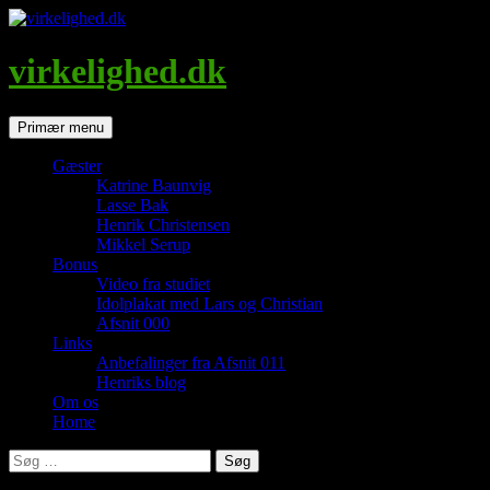
Hop
til
indhold
virkelighed.dk
Søg
Primær menu
Gæster
Katrine Baunvig
Lasse Bak
Henrik Christensen
Mikkel Serup
Bonus
Video fra studiet
Idolplakat med Lars og Christian
Afsnit 000
Links
Anbefalinger fra Afsnit 011
Henriks blog
Om os
Home
Søg
efter: