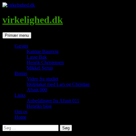
Hop
til
indhold
virkelighed.dk
Søg
Primær menu
Gæster
Katrine Baunvig
Lasse Bak
Henrik Christensen
Mikkel Serup
Bonus
Video fra studiet
Idolplakat med Lars og Christian
Afsnit 000
Links
Anbefalinger fra Afsnit 011
Henriks blog
Om os
Home
Søg
efter: