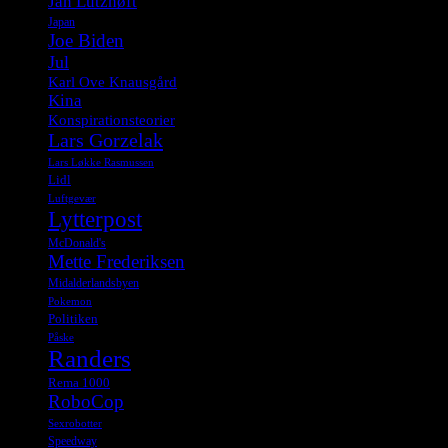
Jan Lützhøft
Japan
Joe Biden
Jul
Karl Ove Knausgård
Kina
Konspirationsteorier
Lars Gorzelak
Lars Løkke Rasmussen
Lidl
Luftgevær
Lytterpost
McDonald's
Mette Frederiksen
Midalderlandsbyen
Pokemon
Politiken
Påske
Randers
Rema 1000
RoboCop
Sexrobotter
Speedway