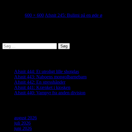
245_thumb
29/12/2020
600 × 600
Afsnit 245: Bulimi på en øde ø
Lyden af Jylland
Søg
efter:
Seneste indlæg
Afsnit 444: Et utroligt lille shotglas
Afsnit 443: Naboens mongolbarnebarn
Afsnit 442: En stresshånder
Afsnit 441: Krænket i kiosken
Afsnit 440: Vampyr fra anden division
Arkiver
august 2026
juli 2026
juni 2026