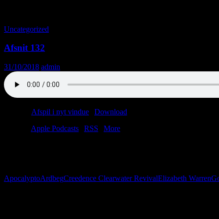
Tag-arkiv: Pocahontas
Uncategorized
Afsnit 132
31/10/2018
admin
Podcast:
Afspil i nyt vindue
|
Download
(39.1MB)
Tilmeld:
Apple Podcasts
|
RSS
|
More
Denne episode af podcasten handler om indianere. Der kommer selvfø
ADVARSEL:
39 minutter inde i afsnittet vil Christian recitere en 
Apocalypto
Ardbeg
Creedence Clearwater Revival
Elizabeth Warren
Go
Følg os