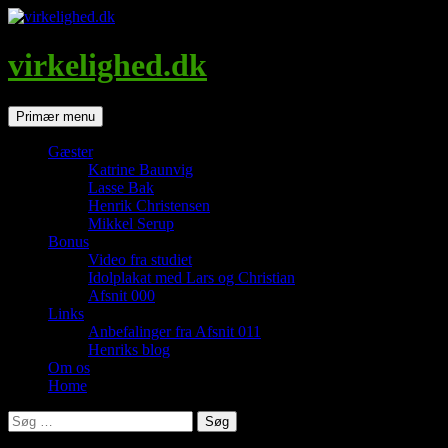
Hop
til
indhold
virkelighed.dk
Søg
Primær menu
Gæster
Katrine Baunvig
Lasse Bak
Henrik Christensen
Mikkel Serup
Bonus
Video fra studiet
Idolplakat med Lars og Christian
Afsnit 000
Links
Anbefalinger fra Afsnit 011
Henriks blog
Om os
Home
Søg
efter: