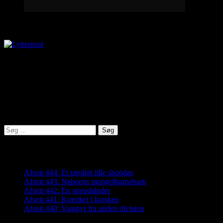
Lytterpost
virkelighed@protonmail.com
Lyden af Jylland
Søg
efter:
Seneste indlæg
Afsnit 444: Et utroligt lille shotglas
Afsnit 443: Naboens mongolbarnebarn
Afsnit 442: En stresshånder
Afsnit 441: Krænket i kiosken
Afsnit 440: Vampyr fra anden division