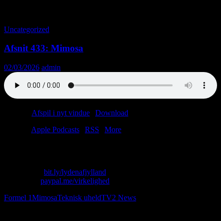
Tag-arkiv: Mimosa
Uncategorized
Afsnit 433: Mimosa
02/03/2026
admin
Podcast:
Afspil i nyt vindue
|
Download
(4.0MB)
Tilmeld:
Apple Podcasts
|
RSS
|
More
Hvis man ikke har noget godt at sige…
Skriv til os: virkelighed@protonmail.com
Køb T-shirt:
bit.ly/lydenafjylland
Giv penge:
paypal.me/virkelighed
Formel 1
Mimosa
Teknisk uheld
TV2 News
Følg os