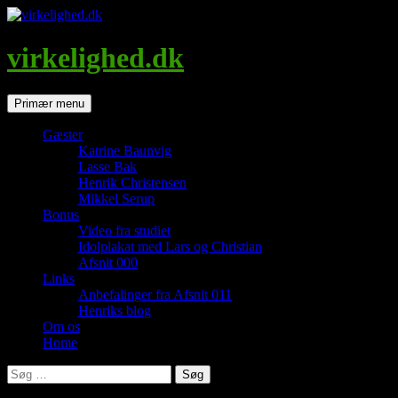
Hop
til
indhold
virkelighed.dk
Søg
Primær menu
Gæster
Katrine Baunvig
Lasse Bak
Henrik Christensen
Mikkel Serup
Bonus
Video fra studiet
Idolplakat med Lars og Christian
Afsnit 000
Links
Anbefalinger fra Afsnit 011
Henriks blog
Om os
Home
Søg
efter: