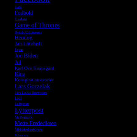
Ferie
Fodbold
Frankrig
Game of Thrones
Henrik Christensen
Herning
Jan Lützhøft
Japan
Joe Biden
Jul
Karl Ove Knausgård
Kina
Konspirationsteorier
Lars Gorzelak
Lars Løkke Rasmussen
Lidl
Luftgevær
Lytterpost
McDonald's
Mette Frederiksen
Midalderlandsbyen
Pokemon