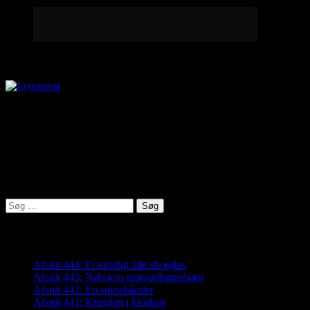
Lytterpost
virkelighed@protonmail.com
Lyden af Jylland
Søg
efter:
Seneste indlæg
Afsnit 444: Et utroligt lille shotglas
Afsnit 443: Naboens mongolbarnebarn
Afsnit 442: En stresshånder
Afsnit 441: Krænket i kiosken