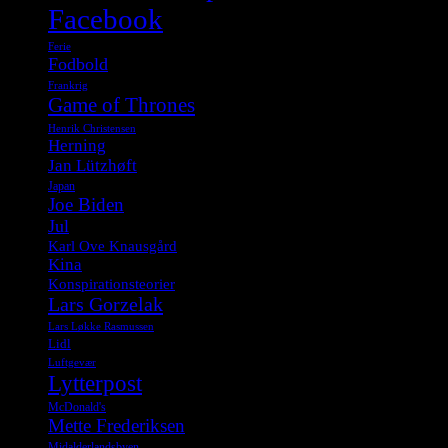
Facebook
Ferie
Fodbold
Frankrig
Game of Thrones
Henrik Christensen
Herning
Jan Lützhøft
Japan
Joe Biden
Jul
Karl Ove Knausgård
Kina
Konspirationsteorier
Lars Gorzelak
Lars Løkke Rasmussen
Lidl
Luftgevær
Lytterpost
McDonald's
Mette Frederiksen
Midalderlandsbyen