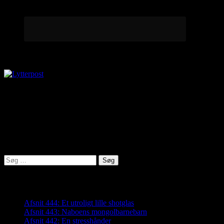
Lytterpost
virkelighed@protonmail.com
Lyden af Jylland
Søg
efter:
Seneste indlæg
Afsnit 444: Et utroligt lille shotglas
Afsnit 443: Naboens mongolbarnebarn
Afsnit 442: En stresshånder