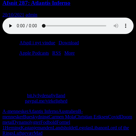
Afsnit 287: Atlantis Inferno
20/10/2021
admin
Podcast:
Afspil i nyt vindue
|
Download
(41.6MB)
Tilmeld:
Apple Podcasts
|
RSS
|
More
Christian vil have en ny fod, og Lasse beder om hjælp til at tælle
drab. Vi byder også på A-mennesker vs. B-mennesker, australsk
satanisme og dynamolygter. Dette afsnit er IKKE dedikeret til de
grådige svin fra kalenderindustrien.
Skriv til os: virkelighed@protonmail.com
Køb T-shirt:
bit.ly/lydenafjylland
Giv penge:
paypal.me/virkelighed
A-mennesker
Atlantis Inferno
Australien
B-
mennesker
Bueskydning
Carmen Mola
Christian Eriksen
Covid
Doom
metal
Dynamolygter
Fodbold
Formel
1
Herning
Kastanjemanden
Landsholdet
Legolas
Libanon
Lord of the
Rings
Luftgevær
Mad