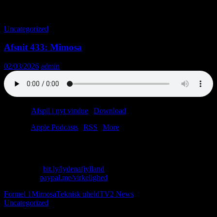
Tag-arkiv: Formel 1
Uncategorized
Afsnit 433: Mimosa
02/03/2026
admin
Podcast:
Afspil i nyt vindue
|
Download
(4.0MB)
Tilmeld:
Apple Podcasts
|
RSS
|
More
Hvis man ikke har noget godt at sige…
Skriv til os: virkelighed@protonmail.com
Køb T-shirt:
bit.ly/lydenafjylland
Giv penge:
paypal.me/virkelighed
Formel 1
Mimosa
Teknisk uheld
TV2 News
Uncategorized