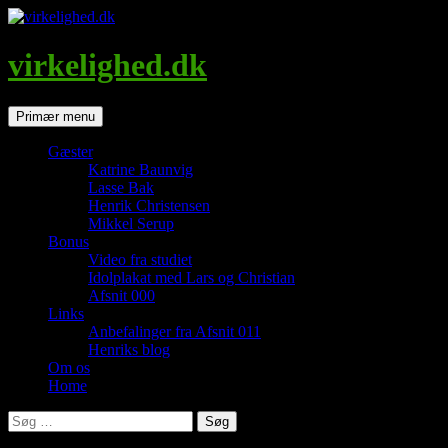
Hop
til
indhold
virkelighed.dk
Søg
Primær menu
Gæster
Katrine Baunvig
Lasse Bak
Henrik Christensen
Mikkel Serup
Bonus
Video fra studiet
Idolplakat med Lars og Christian
Afsnit 000
Links
Anbefalinger fra Afsnit 011
Henriks blog
Om os
Home
Søg
efter: