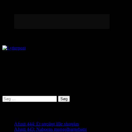
Lytterpost
virkelighed@protonmail.com
Lyden af Jylland
Søg
efter:
Seneste indlæg
Afsnit 444: Et utroligt lille shotglas
Afsnit 443: Naboens mongolbarnebarn