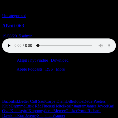
Tag-arkiv: Memer
Uncategorized
Afsnit 063
19/08/2015
admin
Podcast:
Afspil i nyt vindue
|
Download
(24.5MB)
Tilmeld:
Apple Podcasts
|
RSS
|
More
Man tager et billede af sin diller og sender det til Etisk Råd.
Glidebane? Nej, men helt klart dårlig porno. Christian har haft
fødselsdag, og Lars har haft besøg af en meget gravid flue.
Derudover diskuterer vi kultur – for eller imod?
Baconfisk
Better Call Saul
Carpe Diem
Dillerfotos
Døde Poeters
Klub
Drømme
Etisk Råd
Flueæg
Helte
Ikea
Instagram
James Joyce
Karl
Ove Knausgård
Kuponnyderne
Memer
Ønsker
Porno
Richard
Dawkins
Ron Jeremy
Snapchat
Wagner