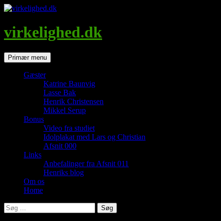
Hop
til
indhold
virkelighed.dk
Søg
Primær menu
Gæster
Katrine Baunvig
Lasse Bak
Henrik Christensen
Mikkel Serup
Bonus
Video fra studiet
Idolplakat med Lars og Christian
Afsnit 000
Links
Anbefalinger fra Afsnit 011
Henriks blog
Om os
Home
Søg
efter: