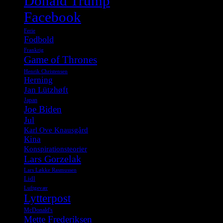
Donald Trump
Facebook
Ferie
Fodbold
Frankrig
Game of Thrones
Henrik Christensen
Herning
Jan Lützhøft
Japan
Joe Biden
Jul
Karl Ove Knausgård
Kina
Konspirationsteorier
Lars Gorzelak
Lars Løkke Rasmussen
Lidl
Luftgevær
Lytterpost
McDonald's
Mette Frederiksen