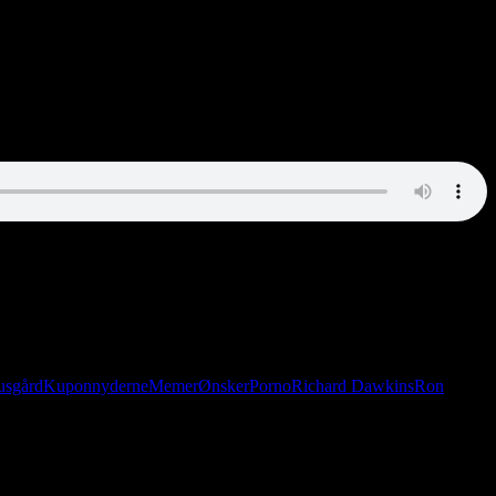
ars har haft besøg af en meget gravid flue. Derudover diskuterer vi
usgård
Kuponnyderne
Memer
Ønsker
Porno
Richard Dawkins
Ron