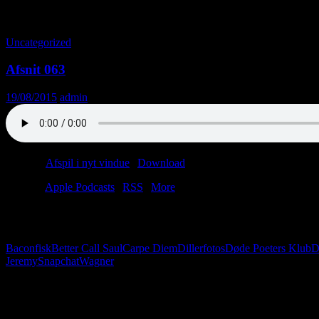
Tag-arkiv: Carpe Diem
Uncategorized
Afsnit 063
19/08/2015
admin
Podcast:
Afspil i nyt vindue
|
Download
(24.5MB)
Tilmeld:
Apple Podcasts
|
RSS
|
More
Man tager et billede af sin diller og sender det til Etisk Råd. Glideba
kultur – for eller imod?
Baconfisk
Better Call Saul
Carpe Diem
Dillerfotos
Døde Poeters Klub
D
Jeremy
Snapchat
Wagner
Følg os