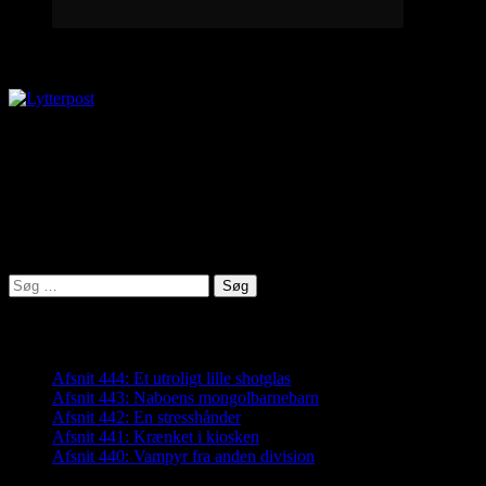
Lytterpost
virkelighed@protonmail.com
Lyden af Jylland
Søg
efter:
Seneste indlæg
Afsnit 444: Et utroligt lille shotglas
Afsnit 443: Naboens mongolbarnebarn
Afsnit 442: En stresshånder
Afsnit 441: Krænket i kiosken
Afsnit 440: Vampyr fra anden division