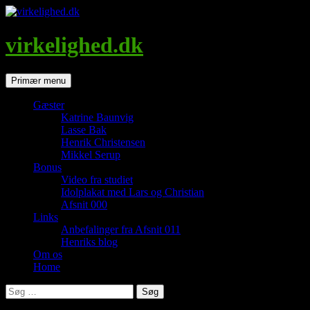
Hop
til
indhold
virkelighed.dk
Søg
Primær menu
Gæster
Katrine Baunvig
Lasse Bak
Henrik Christensen
Mikkel Serup
Bonus
Video fra studiet
Idolplakat med Lars og Christian
Afsnit 000
Links
Anbefalinger fra Afsnit 011
Henriks blog
Om os
Home
Søg
efter: