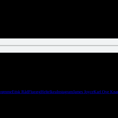
ne? Nej, men helt klart dårlig porno. Christian har haft fødselsdag, og L
rømme
Etisk Råd
Flueæg
Helte
Ikea
Instagram
James Joyce
Karl Ove Kna