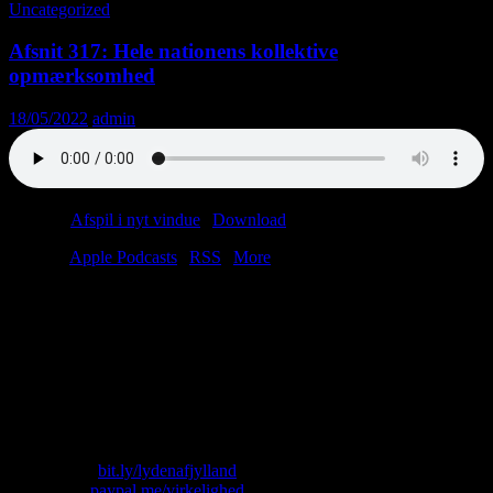
Uncategorized
Afsnit 317: Hele nationens kollektive
opmærksomhed
18/05/2022
admin
Podcast:
Afspil i nyt vindue
|
Download
(39.5MB)
Tilmeld:
Apple Podcasts
|
RSS
|
More
Der var så dejligt ude på landet. Magnus Heunickes fjæs var festligt
indsmurt i tyndskid, og den 3D-printede kopi af Madonnas fjabbe
strålede om kap med andre strålende ting. Men inde i stillekupéen
var der ballade og uro. En mand i grøn fleece spillede U2 på sin
Bluetooth-højttaler, hvorefter han overfaldt konduktøren. Ay
caramba og rædsel og hugormesnaps. Toget fortsatte sin rejse fra
Lolland til Congo.
Skriv til os: virkelighed@protonmail.com
Køb T-shirt:
bit.ly/lydenafjylland
Giv penge:
paypal.me/virkelighed