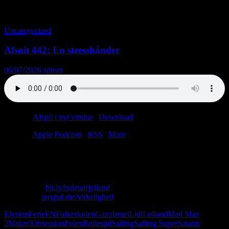
Tag-arkiv: Lolland
Uncategorized
Afsnit 442: En stresshånder
06/07/2026
admin
Podcast:
Afspil i nyt vindue
|
Download
(33.4MB)
Tilmeld:
Apple Podcasts
|
RSS
|
More
Hånden på hjertet: Nyder du din ferie?
Ellers kunne du jo tage til Svendborg eller Polen.
Skriv til os: virkelighed@protonmail.com
Køb T-shirt:
bit.ly/lydenafjylland
Giv penge:
paypal.me/virkelighed
Elysion
Ferie
FN
Folkeskolen
Gaza
Israel
Lidl
Lolland
Mad Max
2
Makrel
Obsession
Polen
Rollespil
Salling
Salling Super
Satanic