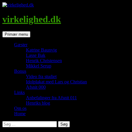
Hop
til
indhold
virkelighed.dk
Søg
Primær menu
Gæster
Katrine Baunvig
Lasse Bak
Henrik Christensen
Mikkel Serup
Bonus
Video fra studiet
Idolplakat med Lars og Christian
Afsnit 000
Links
Anbefalinger fra Afsnit 011
Henriks blog
Om os
Home
Søg
efter: