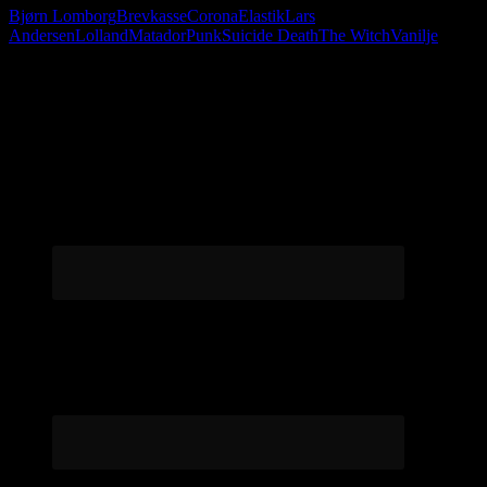
Bjørn Lomborg
Brevkasse
Corona
Elastik
Lars
Andersen
Lolland
Matador
Punk
Suicide Death
The Witch
Vanilje
Følg os