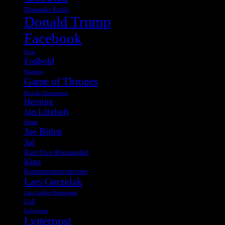
Danmarks Radio
Donald Trump
Facebook
Ferie
Fodbold
Frankrig
Game of Thrones
Henrik Christensen
Herning
Jan Lützhøft
Japan
Joe Biden
Jul
Karl Ove Knausgård
Kina
Konspirationsteorier
Lars Gorzelak
Lars Løkke Rasmussen
Lidl
Luftgevær
Lytterpost