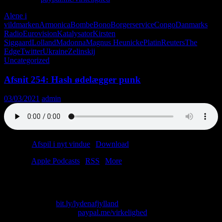
Alene i
vildmarken
Armonica
Bombe
Bono
Borgerservice
Congo
Danmarks
Radio
Eurovision
Katalysator
Kirsten
Siggaard
Lolland
Madonna
Magnus Heunicke
Platin
Reuters
The
Edge
Twitter
Ukraine
Zelinskij
Uncategorized
Afsnit 254: Hash ødelægger punk
03/03/2021
admin
Podcast:
Afspil i nyt vindue
|
Download
(44.8MB)
Tilmeld:
Apple Podcasts
|
RSS
|
More
“Der er en gut, der hedder Carsten, inde på Facebook.”
Skriv til os på: virkelighed@protonmail.com
Køb T-shirt her:
bit.ly/lydenafjylland
Giv os alle dine penge:
paypal.me/virkelighed