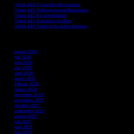
Afsnit 444: Et utroligt lille shotglas
Afsnit 443: Naboens mongolbarnebarn
Afsnit 442: En stresshånder
Afsnit 441: Krænket i kiosken
Afsnit 440: Vampyr fra anden division
Arkiver
august 2026
juli 2026
juni 2026
maj 2026
april 2026
marts 2026
februar 2026
januar 2026
december 2025
november 2025
oktober 2025
september 2025
august 2025
juli 2025
juni 2025
maj 2025