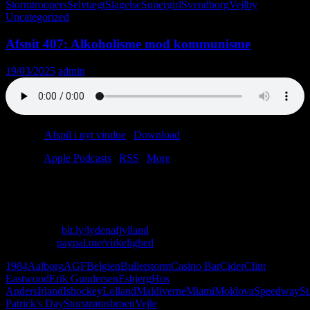
Stormtroopers
Selvtægt
Slagelse
Supergirl
Svendborg
Vejlby
Uncategorized
Afsnit 407: Alkoholisme mod kommunisme
19/03/2025
admin
Podcast:
Afspil i nyt vindue
|
Download
(60.8MB)
Tilmeld:
Apple Podcasts
|
RSS
|
More
Pornotyven var uheldig.
Eller var han?
Skriv til os: virkelighed@protonmail.com
Køb T-shirt:
bit.ly/lydenafjylland
Giv penge:
paypal.me/virkelighed
1984
Aalborg
AGF
Belgien
Bulletstorm
Casino Bar
Cider
Clint
Eastwood
Erik Gundersen
Esbjerg
Hos
Anders
Irland
Ishockey
Lolland
Maldiverne
Miami
Moldova
Speedway
St
Patrick's Day
Storstrømsbroen
Vejle