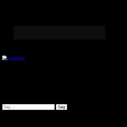
Lytterpost
virkelighed@protonmail.com
Lyden af Jylland
Søg
efter:
Seneste indlæg