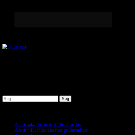
Lytterpost
virkelighed@protonmail.com
Lyden af Jylland
Søg
efter:
Seneste indlæg
Afsnit 444: Et utroligt lille shotglas
Afsnit 443: Naboens mongolbarnebarn