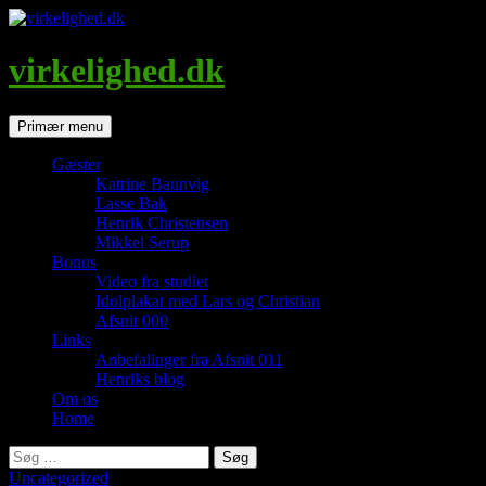
Hop
til
indhold
virkelighed.dk
Søg
Primær menu
Gæster
Katrine Baunvig
Lasse Bak
Henrik Christensen
Mikkel Serup
Bonus
Video fra studiet
Idolplakat med Lars og Christian
Afsnit 000
Links
Anbefalinger fra Afsnit 011
Henriks blog
Om os
Home
Søg
efter:
Uncategorized