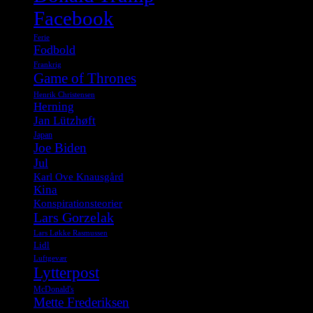
Facebook
Ferie
Fodbold
Frankrig
Game of Thrones
Henrik Christensen
Herning
Jan Lützhøft
Japan
Joe Biden
Jul
Karl Ove Knausgård
Kina
Konspirationsteorier
Lars Gorzelak
Lars Løkke Rasmussen
Lidl
Luftgevær
Lytterpost
McDonald's
Mette Frederiksen