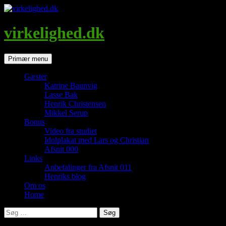
Hop
til
indhold
virkelighed.dk
Søg
Primær menu
Gæster
Katrine Baunvig
Lasse Bak
Henrik Christensen
Mikkel Serup
Bonus
Video fra studiet
Idolplakat med Lars og Christian
Afsnit 000
Links
Anbefalinger fra Afsnit 011
Henriks blog
Om os
Home
Søg
efter: