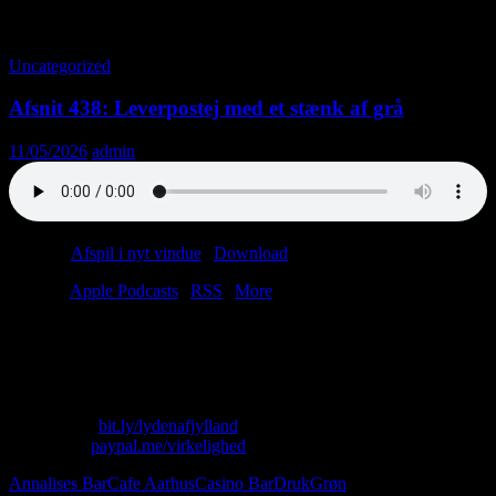
Tag-arkiv: Jalapenos
Uncategorized
Afsnit 438: Leverpostej med et stænk af grå
11/05/2026
admin
Podcast:
Afspil i nyt vindue
|
Download
(43.7MB)
Tilmeld:
Apple Podcasts
|
RSS
|
More
Trusler er den stærkeste topping; det ved alle.
Men hvad vil du ellers have på din jubilæumspizza?
Hvorfor svarer du ikke? Hvorfor løber du?
Skriv til os: virkelighed@protonmail.com
Køb T-shirt:
bit.ly/lydenafjylland
Giv penge:
paypal.me/virkelighed
Annalises Bar
Cafe Aarhus
Casino Bar
Druk
Grøn