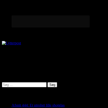
Lytterpost
virkelighed@protonmail.com
Lyden af Jylland
Søg
efter:
Seneste indlæg
Afsnit 444: Et utroligt lille shotglas