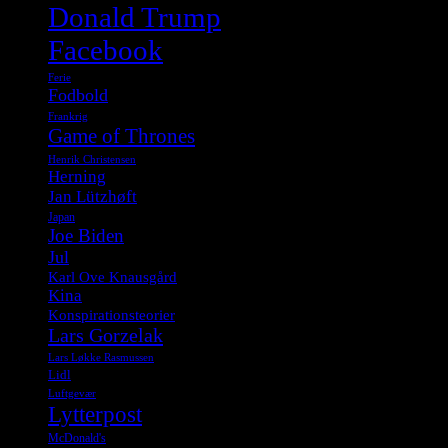
Donald Trump
Facebook
Ferie
Fodbold
Frankrig
Game of Thrones
Henrik Christensen
Herning
Jan Lützhøft
Japan
Joe Biden
Jul
Karl Ove Knausgård
Kina
Konspirationsteorier
Lars Gorzelak
Lars Løkke Rasmussen
Lidl
Luftgevær
Lytterpost
McDonald's