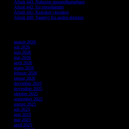
Afsnit 443: Naboens mongolbarnebarn
Afsnit 442: En stresshånder
Afsnit 441: Krænket i kiosken
Afsnit 440: Vampyr fra anden division
Arkiver
august 2026
juli 2026
juni 2026
maj 2026
april 2026
marts 2026
februar 2026
januar 2026
december 2025
november 2025
oktober 2025
september 2025
august 2025
juli 2025
juni 2025
maj 2025
april 2025