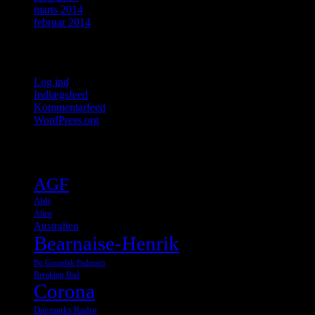
marts 2014
februar 2014
Meta
Log ind
Indlægsfeed
Kommentarfeed
WordPress.org
Tags
AGF
Aldi
Alien
Australien
Bearnaise-Henrik
Bo Gorzelak Pedersen
Breaking Bad
Corona
Danmarks Radio