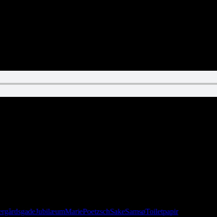
ergårdsgade
Jubilæum
Marie
Poetzsch
Sake
Samsø
Toiletpapir