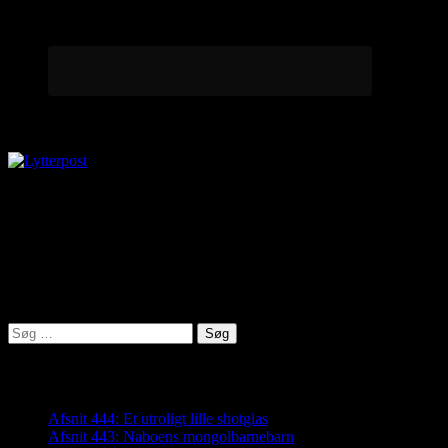
Lytterpost
virkelighed@protonmail.com
Lyden af Jylland
Søg
efter:
Seneste indlæg
Afsnit 444: Et utroligt lille shotglas
Afsnit 443: Naboens mongolbarnebarn