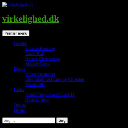
Hop
til
indhold
virkelighed.dk
Søg
Primær menu
Gæster
Katrine Baunvig
Lasse Bak
Henrik Christensen
Mikkel Serup
Bonus
Video fra studiet
Idolplakat med Lars og Christian
Afsnit 000
Links
Anbefalinger fra Afsnit 011
Henriks blog
Om os
Home
Søg
efter: