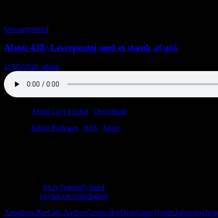
Tag-arkiv: Grøn Kande
Uncategorized
Afsnit 438: Leverpostej med et stænk af grå
11/05/2026
admin
Podcast:
Afspil i nyt vindue
|
Download
(43.7MB)
Tilmeld:
Apple Podcasts
|
RSS
|
More
Trusler er den stærkeste topping; det ved alle.
Men hvad vil du ellers have på din jubilæumspizza?
Hvorfor svarer du ikke? Hvorfor løber du?
Skriv til os: virkelighed@protonmail.com
Køb T-shirt:
bit.ly/lydenafjylland
Giv penge:
paypal.me/virkelighed
Annalises Bar
Cafe Aarhus
Casino Bar
Druk
Grøn Kande
Jalapenos
Jæg