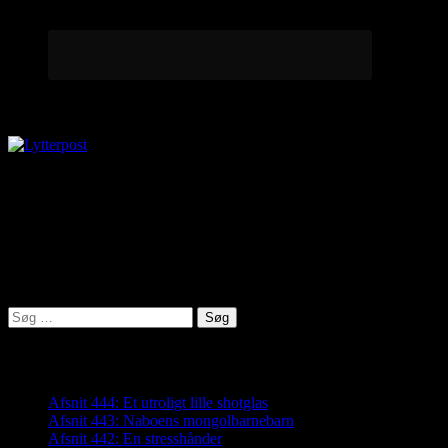
Lytterpost
virkelighed@protonmail.com
Lyden af Jylland
Søg
efter:
Seneste indlæg
Afsnit 444: Et utroligt lille shotglas
Afsnit 443: Naboens mongolbarnebarn
Afsnit 442: En stresshånder