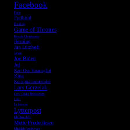
Facebook
Ferie
Fodbold
Frankrig
Game of Thrones
Henrik Christensen
Herning
Jan Lützhøft
Japan
Joe Biden
Jul
Karl Ove Knausgård
Kina
Konspirationsteorier
Lars Gorzelak
Lars Løkke Rasmussen
Lidl
Luftgevær
Lytterpost
McDonald's
Mette Frederiksen
Midalderlandsbyen