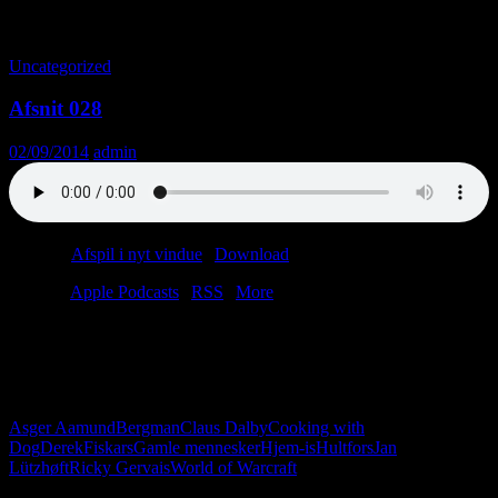
Tag-arkiv: Hultfors
Uncategorized
Afsnit 028
02/09/2014
admin
Podcast:
Afspil i nyt vindue
|
Download
(26.2MB)
Tilmeld:
Apple Podcasts
|
RSS
|
More
Måske er du en level 90 revisor i World of Warcraft. Måske er du
sur på Christians hækkesaks. Lidt op til dig selv, egentligt. Vi
diskuterer Asger Aamund, og Lars giver os et øjebliksbillede af
chilisituationen i Herning.
Asger Aamund
Bergman
Claus Dalby
Cooking with
Dog
Derek
Fiskars
Gamle mennesker
Hjem-is
Hultfors
Jan
Lützhøft
Ricky Gervais
World of Warcraft