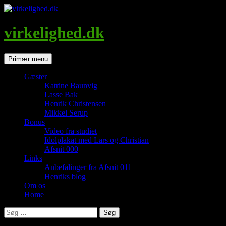
Hop
til
indhold
virkelighed.dk
Søg
Primær menu
Gæster
Katrine Baunvig
Lasse Bak
Henrik Christensen
Mikkel Serup
Bonus
Video fra studiet
Idolplakat med Lars og Christian
Afsnit 000
Links
Anbefalinger fra Afsnit 011
Henriks blog
Om os
Home
Søg
efter: