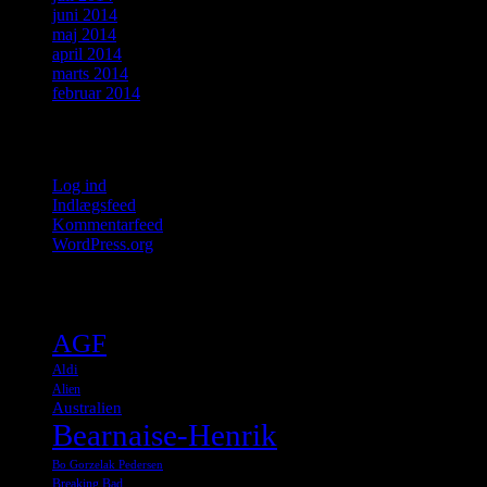
juni 2014
maj 2014
april 2014
marts 2014
februar 2014
Meta
Log ind
Indlægsfeed
Kommentarfeed
WordPress.org
Tags
AGF
Aldi
Alien
Australien
Bearnaise-Henrik
Bo Gorzelak Pedersen
Breaking Bad