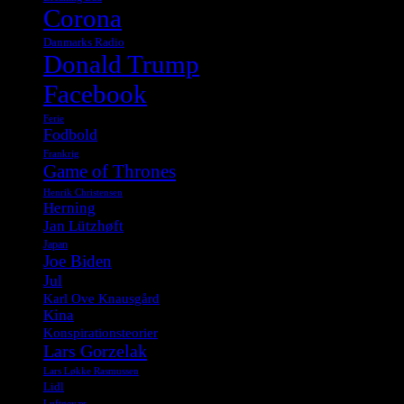
Corona
Danmarks Radio
Donald Trump
Facebook
Ferie
Fodbold
Frankrig
Game of Thrones
Henrik Christensen
Herning
Jan Lützhøft
Japan
Joe Biden
Jul
Karl Ove Knausgård
Kina
Konspirationsteorier
Lars Gorzelak
Lars Løkke Rasmussen
Lidl
Luftgevær