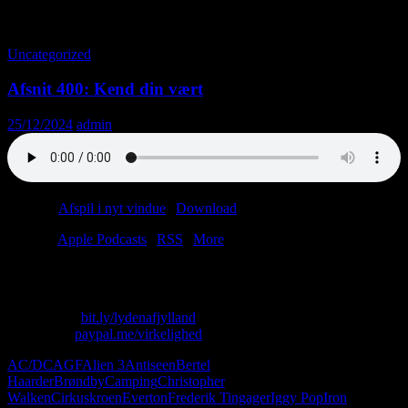
Tag-arkiv: Frederik Tingager
Uncategorized
Afsnit 400: Kend din vært
25/12/2024
admin
Podcast:
Afspil i nyt vindue
|
Download
(70.4MB)
Tilmeld:
Apple Podcasts
|
RSS
|
More
Christian Anders Baunvig: Manden, legenden, pattedyret.
Skriv til os: virkelighed@protonmail.com
Køb T-shirt:
bit.ly/lydenafjylland
Giv penge:
paypal.me/virkelighed
AC/DC
AGF
Alien 3
Antiseen
Bertel
Haarder
Brøndby
Camping
Christopher
Walken
Cirkuskroen
Everton
Frederik Tingager
Iggy Pop
Iron