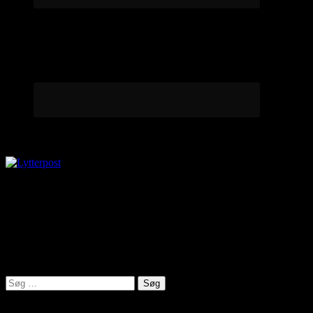
Lytterpost
virkelighed@protonmail.com
Lyden af Jylland
Søg
efter: