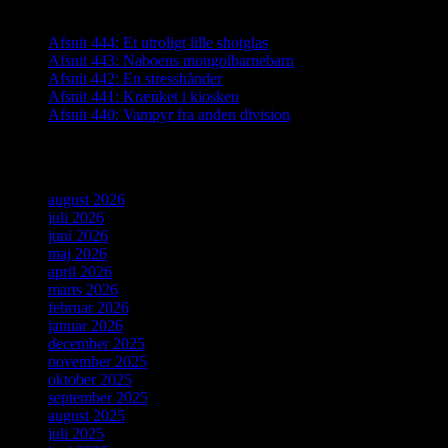
Seneste indlæg
Afsnit 444: Et utroligt lille shotglas
Afsnit 443: Naboens mongolbarnebarn
Afsnit 442: En stresshånder
Afsnit 441: Krænket i kiosken
Afsnit 440: Vampyr fra anden division
Arkiver
august 2026
juli 2026
juni 2026
maj 2026
april 2026
marts 2026
februar 2026
januar 2026
december 2025
november 2025
oktober 2025
september 2025
august 2025
juli 2025