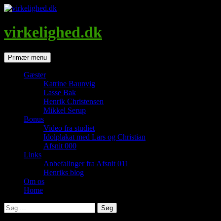
Hop
til
indhold
virkelighed.dk
Søg
Primær menu
Gæster
Katrine Baunvig
Lasse Bak
Henrik Christensen
Mikkel Serup
Bonus
Video fra studiet
Idolplakat med Lars og Christian
Afsnit 000
Links
Anbefalinger fra Afsnit 011
Henriks blog
Om os
Home
Søg
efter: