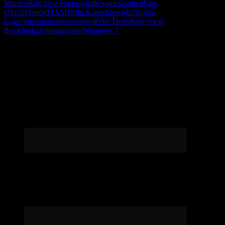
Maiden
Karl Ove Knausgård
Knogleskørhed
Lars
Ulrich
Mandy
MASH
Min Kamp
Monarki
Nicolas
Cage
Osteoporoseforeningen
Peter Degn
Sæby
Stegt
flæsk
Stuka
Vinmagasinet
Windows 7
Følg os