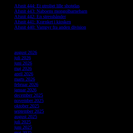
Afsnit 444: Et utroligt lille shotglas
Afsnit 443: Naboens mongolbarnebarn
Afsnit 442: En stresshånder
Afsnit 441: Krænket i kiosken
Afsnit 440: Vampyr fra anden division
Arkiver
august 2026
juli 2026
juni 2026
maj 2026
april 2026
marts 2026
februar 2026
januar 2026
december 2025
november 2025
oktober 2025
september 2025
august 2025
juli 2025
juni 2025
maj 2025