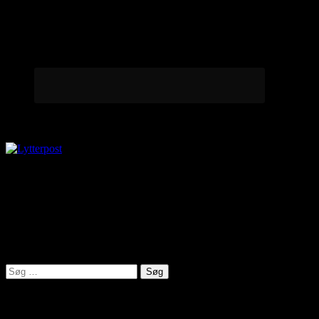
Lytterpost
virkelighed@protonmail.com
Lyden af Jylland
Søg
efter:
Seneste indlæg