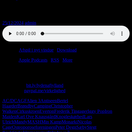
Afsnit 400: Kend din vært
25/12/2024
admin
Podcast:
Afspil i nyt vindue
|
Download
(70.4MB)
Tilmeld:
Apple Podcasts
|
RSS
|
More
Christian Anders Baunvig: Manden, legenden, pattedyret.
Skriv til os: virkelighed@protonmail.com
Køb T-shirt:
bit.ly/lydenafjylland
Giv penge:
paypal.me/virkelighed
AC/DC
AGF
Alien 3
Antiseen
Bertel
Haarder
Brøndby
Camping
Christopher
Walken
Cirkuskroen
Everton
Frederik Tingager
Iggy Pop
Iron
Maiden
Karl Ove Knausgård
Knogleskørhed
Lars
Ulrich
Mandy
MASH
Min Kamp
Monarki
Nicolas
Cage
Osteoporoseforeningen
Peter Degn
Sæby
Stegt