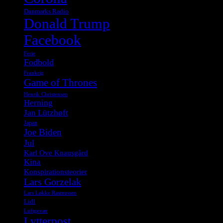
Danmarks Radio
Donald Trump
Facebook
Ferie
Fodbold
Frankrig
Game of Thrones
Henrik Christensen
Herning
Jan Lützhøft
Japan
Joe Biden
Jul
Karl Ove Knausgård
Kina
Konspirationsteorier
Lars Gorzelak
Lars Løkke Rasmussen
Lidl
Luftgevær
Lytterpost