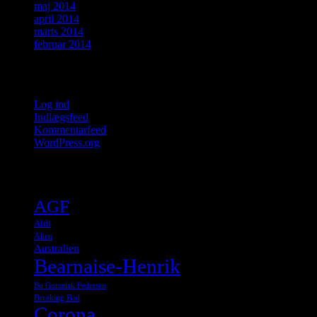
maj 2014
april 2014
marts 2014
februar 2014
Meta
Log ind
Indlægsfeed
Kommentarfeed
WordPress.org
Tags
AGF
Aldi
Alien
Australien
Bearnaise-Henrik
Bo Gorzelak Pedersen
Breaking Bad
Corona