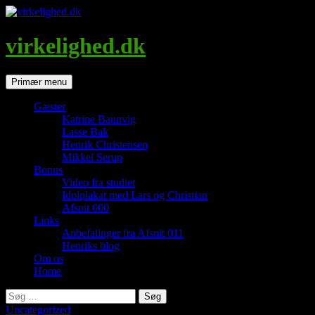
Hop
til
indhold
virkelighed.dk
Søg
Primær menu
Gæster
Katrine Baunvig
Lasse Bak
Henrik Christensen
Mikkel Serup
Bonus
Video fra studiet
Idolplakat med Lars og Christian
Afsnit 000
Links
Anbefalinger fra Afsnit 011
Henriks blog
Om os
Home
Søg
efter:
Uncategorized