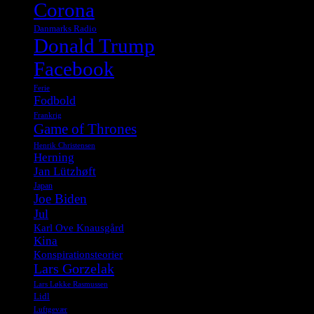
Corona
Danmarks Radio
Donald Trump
Facebook
Ferie
Fodbold
Frankrig
Game of Thrones
Henrik Christensen
Herning
Jan Lützhøft
Japan
Joe Biden
Jul
Karl Ove Knausgård
Kina
Konspirationsteorier
Lars Gorzelak
Lars Løkke Rasmussen
Lidl
Luftgevær