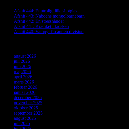
Afsnit 444: Et utroligt lille shotglas
Afsnit 443: Naboens mongolbarnebarn
Afsnit 442: En stresshånder
Afsnit 441: Krænket i kiosken
Afsnit 440: Vampyr fra anden division
Arkiver
august 2026
juli 2026
juni 2026
maj 2026
april 2026
marts 2026
februar 2026
januar 2026
december 2025
november 2025
oktober 2025
september 2025
august 2025
juli 2025
juni 2025