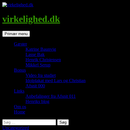
Hop
til
indhold
virkelighed.dk
Søg
Primær menu
Gæster
Katrine Baunvig
Lasse Bak
Henrik Christensen
Mikkel Serup
Bonus
Video fra studiet
Idolplakat med Lars og Christian
Afsnit 000
Links
Anbefalinger fra Afsnit 011
Henriks blog
Om os
Home
Søg
efter:
Uncategorized