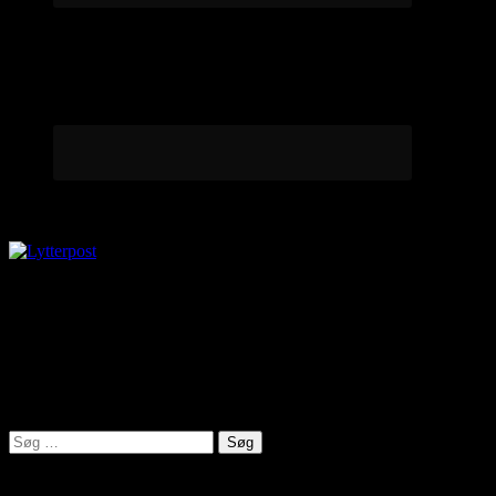
Lytterpost
virkelighed@protonmail.com
Lyden af Jylland
Søg
efter:
Seneste indlæg