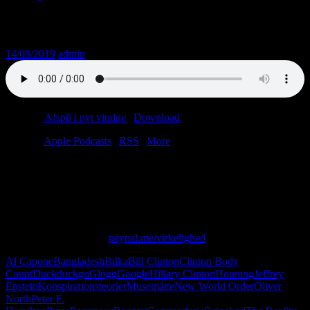
Afsnit 172: Torskerogn og musemåtter
14/08/2019
admin
Podcast:
Afspil i nyt vindue
|
Download
(39.6MB)
Tilmeld:
Apple Podcasts
|
RSS
|
More
Alt det, vi efterlader os, er gaver til fremtidens arkæologer.
Din udtjente el-kedel bliver et kryptisk levn fra svundne tider.
Denne dåse torskerogn er IKKE købt i Rema 1000.
Den er et helligt relikvie fra druidernes første tempel.
Skriv til os på: virkelighed@protonmail.com
Giv os alle dine penge:
paypal.me/virkelighed
Al Capone
Bangladesh
Bilka
Bill Clinton
Clinton Body
Count
Duckduckgo
Glögg
Google
Hillary Clinton
Honning
Jeffrey
Epstein
Konspirationsteorier
Musemåtte
New World Order
Oliver
North
Peter F.