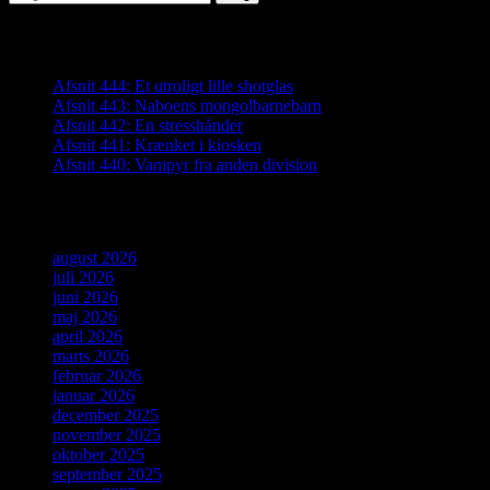
efter:
Seneste indlæg
Afsnit 444: Et utroligt lille shotglas
Afsnit 443: Naboens mongolbarnebarn
Afsnit 442: En stresshånder
Afsnit 441: Krænket i kiosken
Afsnit 440: Vampyr fra anden division
Arkiver
august 2026
juli 2026
juni 2026
maj 2026
april 2026
marts 2026
februar 2026
januar 2026
december 2025
november 2025
oktober 2025
september 2025