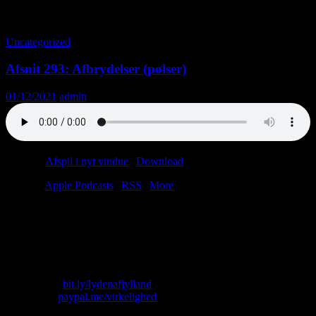
Tag-arkiv: Vinterdæk
Uncategorized
Afsnit 293: Afbrydelser (pølser)
01/12/2021
admin
Podcast:
Afspil i nyt vindue
|
Download
(53.1MB)
Tilmeld:
Apple Podcasts
|
RSS
|
More
December! Jul i 8240 Vejlby! Jul i Sovjet! Totalsex! Jul i Belgien!
Jul på bænken! Frøken klokken er måske død, men læn dig roligt
ind over rollatoren og nyd en liflig cocktail af Knausgård, Corona
og Kafka.
Skriv til os: virkelighed@protonmail.com
Køb T-shirt:
bit.ly/lydenafjylland
Giv penge:
paypal.me/virkelighed