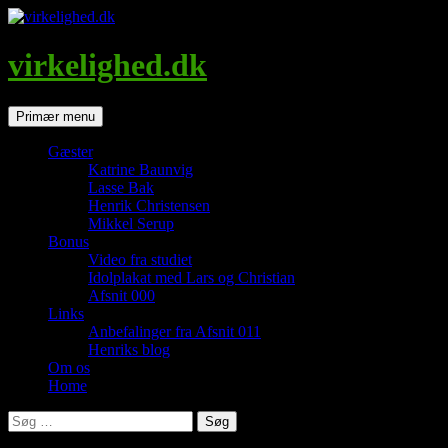
Hop
til
indhold
virkelighed.dk
Søg
Primær menu
Gæster
Katrine Baunvig
Lasse Bak
Henrik Christensen
Mikkel Serup
Bonus
Video fra studiet
Idolplakat med Lars og Christian
Afsnit 000
Links
Anbefalinger fra Afsnit 011
Henriks blog
Om os
Home
Søg
efter: