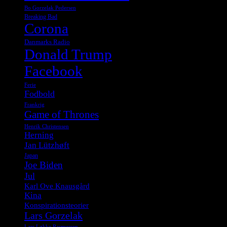
Bo Gorzelak Pedersen
Breaking Bad
Corona
Danmarks Radio
Donald Trump
Facebook
Ferie
Fodbold
Frankrig
Game of Thrones
Henrik Christensen
Herning
Jan Lützhøft
Japan
Joe Biden
Jul
Karl Ove Knausgård
Kina
Konspirationsteorier
Lars Gorzelak
Lars Løkke Rasmussen