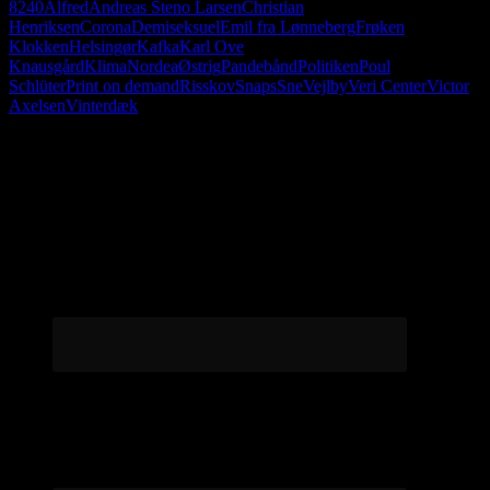
8240
Alfred
Andreas Steno Larsen
Christian
Henriksen
Corona
Demiseksuel
Emil fra Lønneberg
Frøken
Klokken
Helsingør
Kafka
Karl Ove
Knausgård
Klima
Nordea
Østrig
Pandebånd
Politiken
Poul
Schlüter
Print on demand
Risskov
Snaps
Sne
Vejlby
Veri Center
Victor
Axelsen
Vinterdæk
Følg os