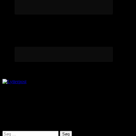
Lytterpost
virkelighed@protonmail.com
Lyden af Jylland
Søg