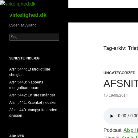
Hop
til
Søg
virkelighed.dk
indhold
Lyden af Jylland
Søg
efter:
Tag-arkiv: Tri
SENESTE INDLÆG
Afsnit 444: Et utroligt lille
UNCATEGORIZED
shotglas
AFSNIT
Afsnit 443: Naboens
mongolbarnebarn
Afsnit 442: En stresshånder
19/08/2014
Afsnit 441: Krænket i kiosken
Afsnit 440: Vampyr fra anden
division
Podcast:
Afspil 
ARKIVER
Tilmeld:
Apple 