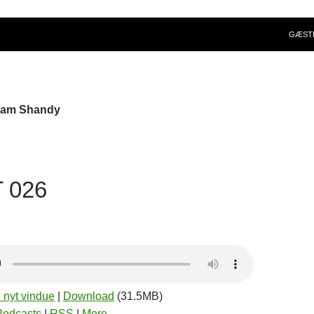
GÆST
stam Shandy
 026
i nyt vindue
|
Download
(31.5MB)
Podcasts
|
RSS
|
More