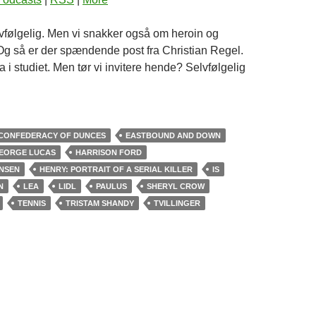
følgelig. Men vi snakker også om heroin og
Og så er der spændende post fra Christian Regel.
 i studiet. Men tør vi invitere hende? Selvfølgelig
CONFEDERACY OF DUNCES
EASTBOUND AND DOWN
EORGE LUCAS
HARRISON FORD
ENSEN
HENRY: PORTRAIT OF A SERIAL KILLER
IS
N
LEA
LIDL
PAULUS
SHERYL CROW
TENNIS
TRISTAM SHANDY
TVILLINGER