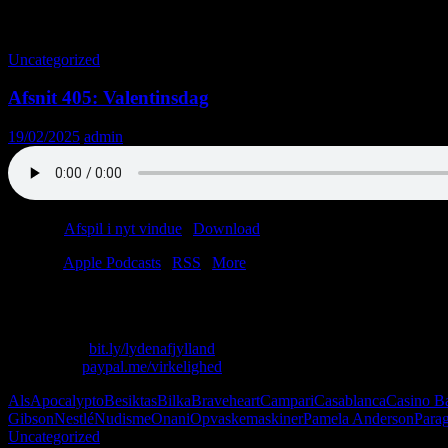
Tag-arkiv: Tønder
Uncategorized
Afsnit 405: Valentinsdag
19/02/2025
admin
Podcast:
Afspil i nyt vindue
|
Download
(88.1MB)
Tilmeld:
Apple Podcasts
|
RSS
|
More
Det er hårdt at være et coin offer i det kontantløse samfund.
Skriv til os: virkelighed@protonmail.com
Køb T-shirt:
bit.ly/lydenafjylland
Giv penge:
paypal.me/virkelighed
Als
Apocalypto
Besiktas
Bilka
Braveheart
Campari
Casablanca
Casino B
Gibson
Nestlé
Nudisme
Onani
Opvaskemaskiner
Pamela Anderson
Para
Uncategorized