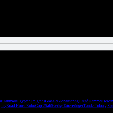
ar
Danmark
Egypten
Fælgrens
Glasøje
Globalisering
Grenå
Hammel
Heroi
guay
Road House
RoboCop 2
Salt
Sverige
Tatoveringer
Tønder
Tuborg Sp