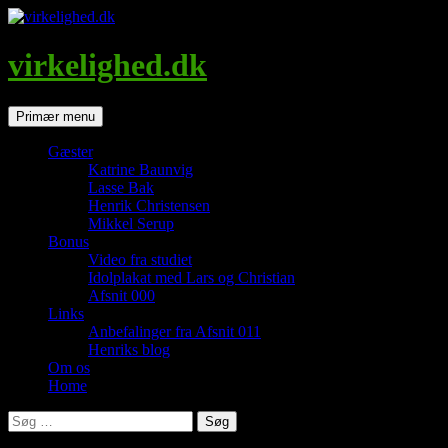
Hop
til
indhold
virkelighed.dk
Søg
Primær menu
Gæster
Katrine Baunvig
Lasse Bak
Henrik Christensen
Mikkel Serup
Bonus
Video fra studiet
Idolplakat med Lars og Christian
Afsnit 000
Links
Anbefalinger fra Afsnit 011
Henriks blog
Om os
Home
Søg
efter: