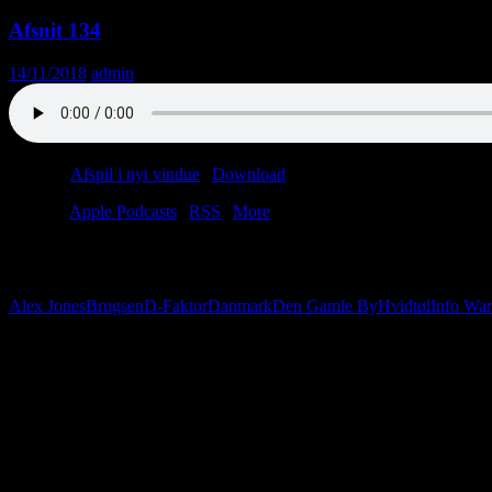
Afsnit 134
14/11/2018
admin
Podcast:
Afspil i nyt vindue
|
Download
(32.5MB)
Tilmeld:
Apple Podcasts
|
RSS
|
More
Der står du i Kastrup, med røvsved i din buks og jetlag i dit sind. L
selfiestangen frem… du er turist!
Alex Jones
Brugsen
D-Faktor
Danmark
Den Gamle By
Hvidtøl
Info War
Følg os