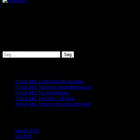
virkelighed@protonmail.com
Lyden af Jylland
Søg
efter:
Seneste indlæg
Afsnit 444: Et utroligt lille shotglas
Afsnit 443: Naboens mongolbarnebarn
Afsnit 442: En stresshånder
Afsnit 441: Krænket i kiosken
Afsnit 440: Vampyr fra anden division
Arkiver
august 2026
juli 2026