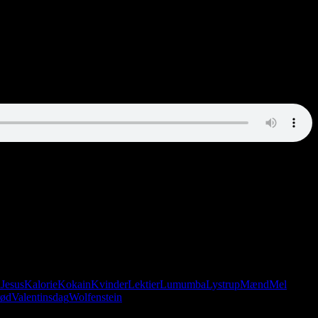
n
Jesus
Kalorie
Kokain
Kvinder
Lektier
Lumumba
Lystrup
Mænd
Mel
rød
Valentinsdag
Wolfenstein