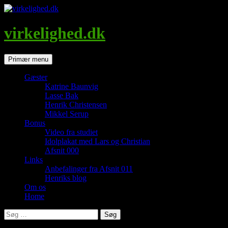
Hop
til
indhold
virkelighed.dk
Søg
Primær menu
Gæster
Katrine Baunvig
Lasse Bak
Henrik Christensen
Mikkel Serup
Bonus
Video fra studiet
Idolplakat med Lars og Christian
Afsnit 000
Links
Anbefalinger fra Afsnit 011
Henriks blog
Om os
Home
Søg
efter: