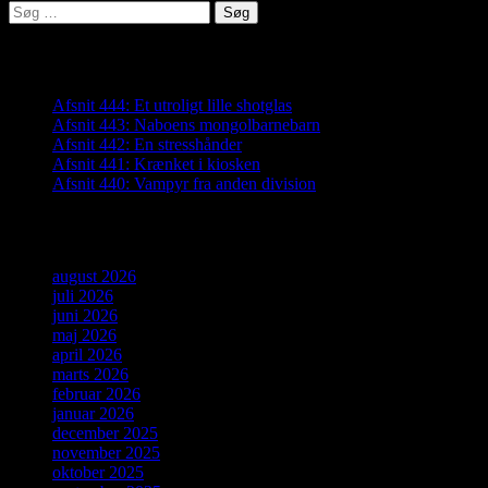
Søg
efter:
Seneste indlæg
Afsnit 444: Et utroligt lille shotglas
Afsnit 443: Naboens mongolbarnebarn
Afsnit 442: En stresshånder
Afsnit 441: Krænket i kiosken
Afsnit 440: Vampyr fra anden division
Arkiver
august 2026
juli 2026
juni 2026
maj 2026
april 2026
marts 2026
februar 2026
januar 2026
december 2025
november 2025
oktober 2025