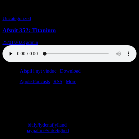
Tag-arkiv: TikTok
Uncategorized
Afsnit 352: Titanium
25/01/2023
admin
Podcast:
Afspil i nyt vindue
|
Download
(51.0MB)
Tilmeld:
Apple Podcasts
|
RSS
|
More
Sådan begår du det perfekte mord! Shubidua på Mols! Tung bil får
bøde! Tandlæge terroriserer podcaststjerne! Norsk færge siger stop!
Skofirma har urealistisk reklamebudget! Lytterpost-vinder går
grassat!
Skriv til os: virkelighed@protonmail.com
Køb T-shirt:
bit.ly/lydenafjylland
Giv penge:
paypal.me/virkelighed