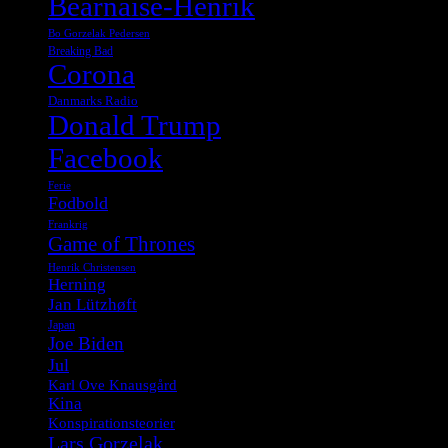
Bearnaise-Henrik
Bo Gorzelak Pedersen
Breaking Bad
Corona
Danmarks Radio
Donald Trump
Facebook
Ferie
Fodbold
Frankrig
Game of Thrones
Henrik Christensen
Herning
Jan Lützhøft
Japan
Joe Biden
Jul
Karl Ove Knausgård
Kina
Konspirationsteorier
Lars Gorzelak