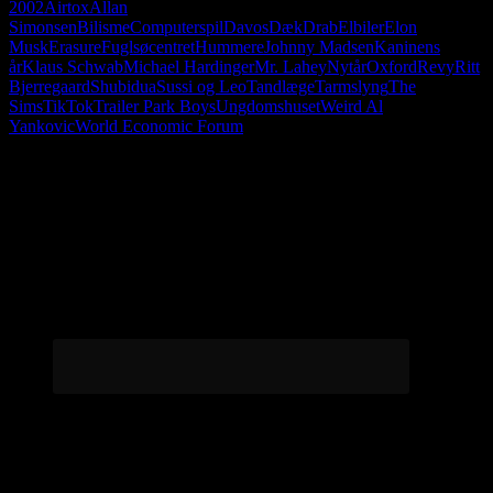
2002
Airtox
Allan
Simonsen
Bilisme
Computerspil
Davos
Dæk
Drab
Elbiler
Elon
Musk
Erasure
Fuglsøcentret
Hummere
Johnny Madsen
Kaninens
år
Klaus Schwab
Michael Hardinger
Mr. Lahey
Nytår
Oxford
Revy
Ritt
Bjerregaard
Shubidua
Sussi og Leo
Tandlæge
Tarmslyng
The
Sims
TikTok
Trailer Park Boys
Ungdomshuset
Weird Al
Yankovic
World Economic Forum
Følg os