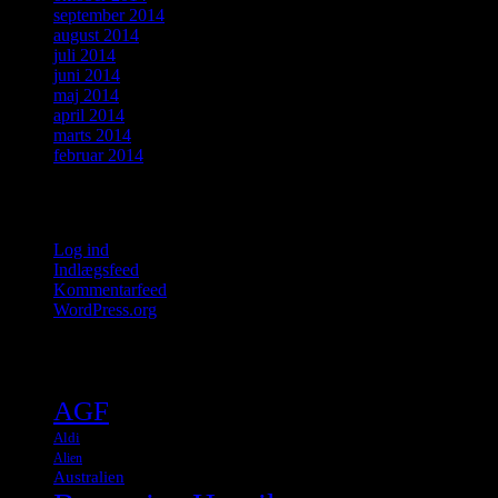
september 2014
august 2014
juli 2014
juni 2014
maj 2014
april 2014
marts 2014
februar 2014
Meta
Log ind
Indlægsfeed
Kommentarfeed
WordPress.org
Tags
AGF
Aldi
Alien
Australien