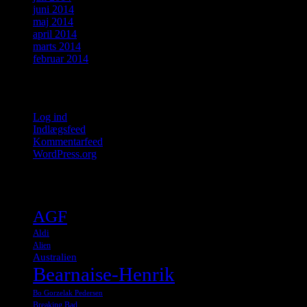
juni 2014
maj 2014
april 2014
marts 2014
februar 2014
Meta
Log ind
Indlægsfeed
Kommentarfeed
WordPress.org
Tags
AGF
Aldi
Alien
Australien
Bearnaise-Henrik
Bo Gorzelak Pedersen
Breaking Bad