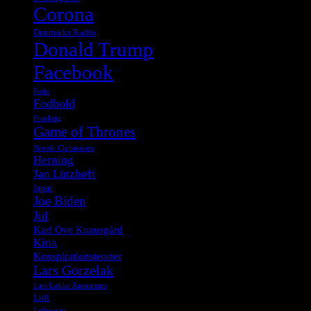
Corona
Danmarks Radio
Donald Trump
Facebook
Ferie
Fodbold
Frankrig
Game of Thrones
Henrik Christensen
Herning
Jan Lützhøft
Japan
Joe Biden
Jul
Karl Ove Knausgård
Kina
Konspirationsteorier
Lars Gorzelak
Lars Løkke Rasmussen
Lidl
Luftgevær