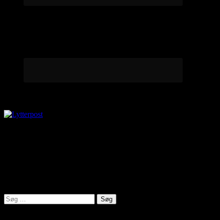
Lytterpost
virkelighed@protonmail.com
Lyden af Jylland
Søg
efter: