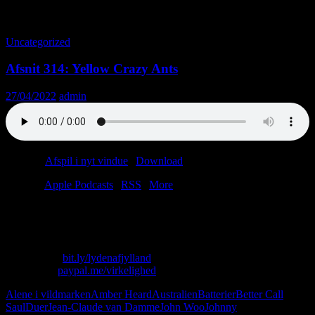
Tag-arkiv: The Most Dangerous Game
Uncategorized
Afsnit 314: Yellow Crazy Ants
27/04/2022
admin
Podcast:
Afspil i nyt vindue
|
Download
(44.4MB)
Tilmeld:
Apple Podcasts
|
RSS
|
More
Køb olie. Tjen 596 millioner dollars. Skid i sengen. Giv hunden
skylden. Repeat.
Skriv til os: virkelighed@protonmail.com
Køb T-shirt:
bit.ly/lydenafjylland
Giv penge:
paypal.me/virkelighed
Alene i vildmarken
Amber Heard
Australien
Batterier
Better Call
Saul
Duer
Jean-Claude van Damme
John Woo
Johnny