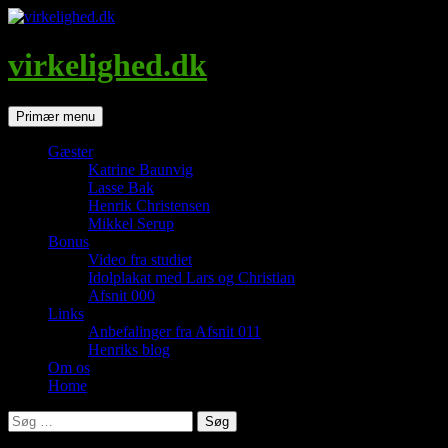
Hop
til
indhold
virkelighed.dk
Søg
Primær menu
Gæster
Katrine Baunvig
Lasse Bak
Henrik Christensen
Mikkel Serup
Bonus
Video fra studiet
Idolplakat med Lars og Christian
Afsnit 000
Links
Anbefalinger fra Afsnit 011
Henriks blog
Om os
Home
Søg
efter: