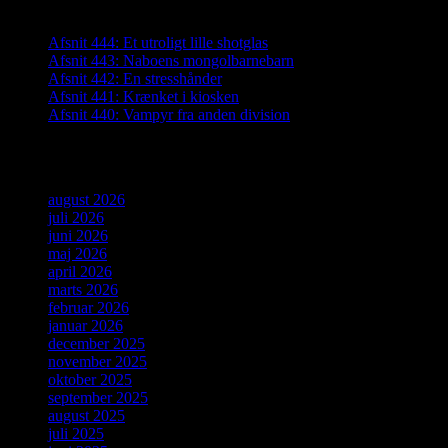
Seneste indlæg
Afsnit 444: Et utroligt lille shotglas
Afsnit 443: Naboens mongolbarnebarn
Afsnit 442: En stresshånder
Afsnit 441: Krænket i kiosken
Afsnit 440: Vampyr fra anden division
Arkiver
august 2026
juli 2026
juni 2026
maj 2026
april 2026
marts 2026
februar 2026
januar 2026
december 2025
november 2025
oktober 2025
september 2025
august 2025
juli 2025