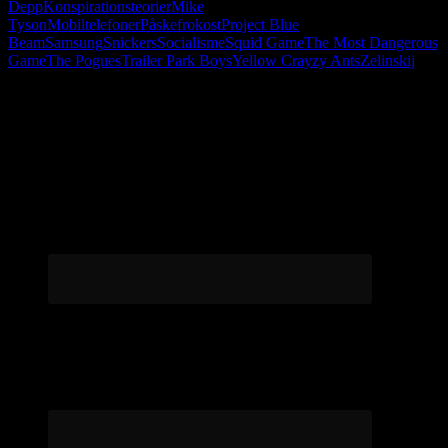
Depp
Konspirationsteorier
Mike
Tyson
Mobiltelefoner
Påskefrokost
Project Blue
Beam
Samsung
Snickers
Socialisme
Squid Game
The Most Dangerous
Game
The Pogues
Trailer Park Boys
Yellow Crayzy Ants
Zelinskij
Følg os