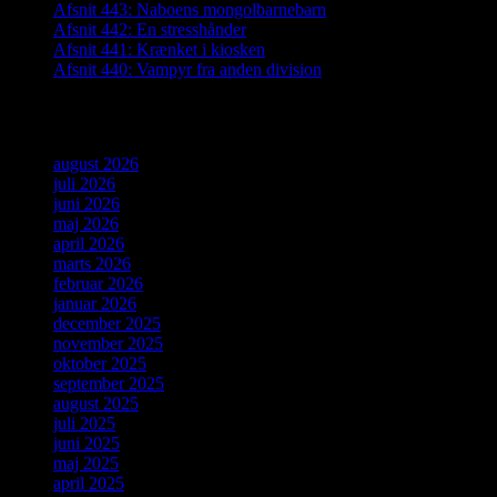
Afsnit 443: Naboens mongolbarnebarn
Afsnit 442: En stresshånder
Afsnit 441: Krænket i kiosken
Afsnit 440: Vampyr fra anden division
Arkiver
august 2026
juli 2026
juni 2026
maj 2026
april 2026
marts 2026
februar 2026
januar 2026
december 2025
november 2025
oktober 2025
september 2025
august 2025
juli 2025
juni 2025
maj 2025
april 2025