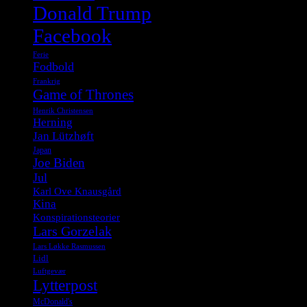
Donald Trump
Facebook
Ferie
Fodbold
Frankrig
Game of Thrones
Henrik Christensen
Herning
Jan Lützhøft
Japan
Joe Biden
Jul
Karl Ove Knausgård
Kina
Konspirationsteorier
Lars Gorzelak
Lars Løkke Rasmussen
Lidl
Luftgevær
Lytterpost
McDonald's