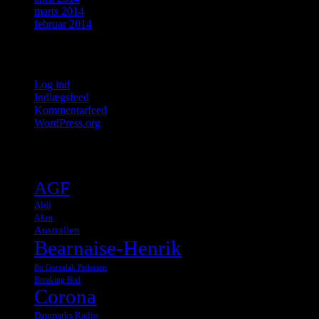
marts 2014
februar 2014
Meta
Log ind
Indlægsfeed
Kommentarfeed
WordPress.org
Tags
AGF
Aldi
Alien
Australien
Bearnaise-Henrik
Bo Gorzelak Pedersen
Breaking Bad
Corona
Danmarks Radio