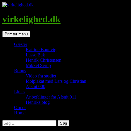
Hop
til
indhold
virkelighed.dk
Søg
Primær menu
Gæster
Katrine Baunvig
Lasse Bak
Henrik Christensen
Mikkel Serup
Bonus
Video fra studiet
Idolplakat med Lars og Christian
Afsnit 000
Links
Anbefalinger fra Afsnit 011
Henriks blog
Om os
Home
Søg
efter: