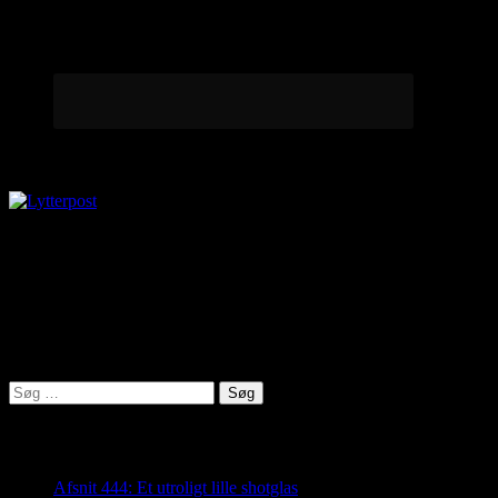
Lytterpost
virkelighed@protonmail.com
Lyden af Jylland
Søg
efter:
Seneste indlæg
Afsnit 444: Et utroligt lille shotglas