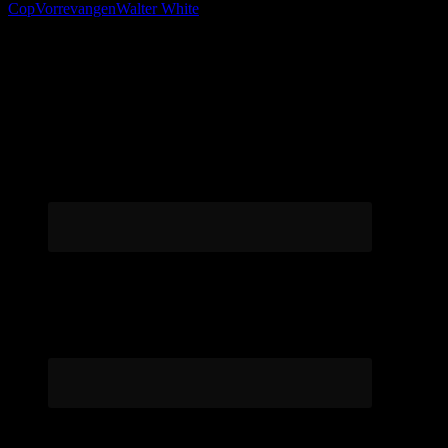
Cop
Vorrevangen
Walter White
Følg os