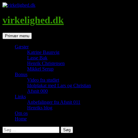
Hop
til
indhold
virkelighed.dk
Søg
Primær menu
Gæster
Katrine Baunvig
Lasse Bak
Henrik Christensen
Mikkel Serup
Bonus
Video fra studiet
Idolplakat med Lars og Christian
Afsnit 000
Links
Anbefalinger fra Afsnit 011
Henriks blog
Om os
Home
Søg
efter: