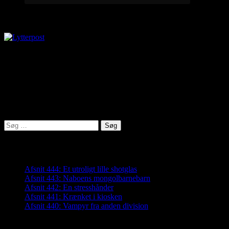
Lytterpost
virkelighed@protonmail.com
Lyden af Jylland
Søg
efter:
Seneste indlæg
Afsnit 444: Et utroligt lille shotglas
Afsnit 443: Naboens mongolbarnebarn
Afsnit 442: En stresshånder
Afsnit 441: Krænket i kiosken
Afsnit 440: Vampyr fra anden division
Arkiver