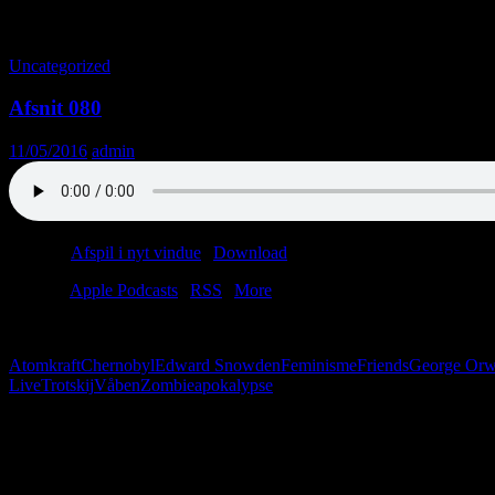
Tag-arkiv: Spiritusforbuddet
Uncategorized
Afsnit 080
11/05/2016
admin
Podcast:
Afspil i nyt vindue
|
Download
(39.3MB)
Tilmeld:
Apple Podcasts
|
RSS
|
More
Tag godt imod vores nye medvært. Han hedder Anders Mørch, og i dag 
Atomkraft
Chernobyl
Edward Snowden
Feminisme
Friends
George Orw
Live
Trotskij
Våben
Zombieapokalypse
Følg os