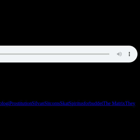
 prostitution.
ologi
Prostitution
Silvan
Sitcoms
Skat
Spiritusforbuddet
The Matrix
They