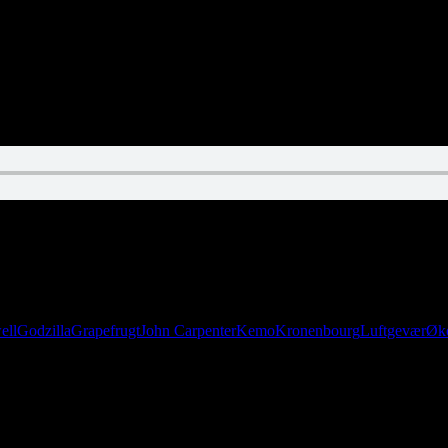
er han i skarp dialog med en kop. Vi runder grapefrugt, Chernobyl og
ell
Godzilla
Grapefrugt
John Carpenter
Kemo
Kronenbourg
Luftgevær
Øk