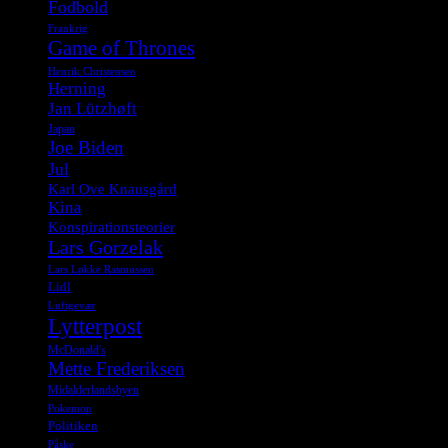
Fodbold
Frankrig
Game of Thrones
Henrik Christensen
Herning
Jan Lützhøft
Japan
Joe Biden
Jul
Karl Ove Knausgård
Kina
Konspirationsteorier
Lars Gorzelak
Lars Løkke Rasmussen
Lidl
Luftgevær
Lytterpost
McDonald's
Mette Frederiksen
Midalderlandsbyen
Pokemon
Politiken
Påske