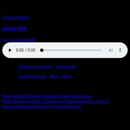
Tag-arkiv: Snooker
Uncategorized
Afsnit 038
12/11/2014
admin
Podcast:
Afspil i nyt vindue
|
Download
(29.0MB)
Tilmeld:
Apple Podcasts
|
RSS
|
More
Vi snakker om tennis. Det var vist også på tide.
Badminton
Bill Murray
Billiard
Casino Bar
Celinas
Bar
Cirkuskroen
Dick Turpin
Lene Espersen
Mallorca
Royal
Platinum
Snooker
Speedway
Tennis
Vintertid
Følg os