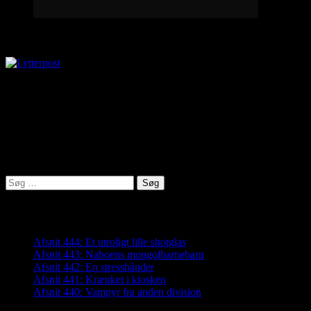
Lytterpost
virkelighed@protonmail.com
Lyden af Jylland
Søg
efter:
Seneste indlæg
Afsnit 444: Et utroligt lille shotglas
Afsnit 443: Naboens mongolbarnebarn
Afsnit 442: En stresshånder
Afsnit 441: Krænket i kiosken
Afsnit 440: Vampyr fra anden division