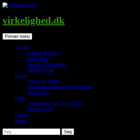
Hop
til
indhold
virkelighed.dk
Søg
Primær menu
Gæster
Katrine Baunvig
Lasse Bak
Henrik Christensen
Mikkel Serup
Bonus
Video fra studiet
Idolplakat med Lars og Christian
Afsnit 000
Links
Anbefalinger fra Afsnit 011
Henriks blog
Om os
Home
Søg
efter: