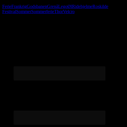
Ferie
Frankrig
Godsbanen
Grenå
Lego
Øl
Ridehjelme
Roskilde
Festival
Sommer
Sommerferie
Thor
Velcro
Følg os