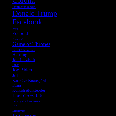
Corona
Danmarks Radio
Donald Trump
Facebook
Ferie
Fodbold
Frankrig
Game of Thrones
Henrik Christensen
Herning
Jan Lützhøft
Japan
Joe Biden
Jul
Karl Ove Knausgård
Kina
Konspirationsteorier
Lars Gorzelak
Lars Løkke Rasmussen
Lidl
Luftgevær
Lytterpost