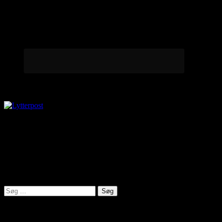
Lytterpost
virkelighed@protonmail.com
Lyden af Jylland
Søg
efter:
Seneste indlæg