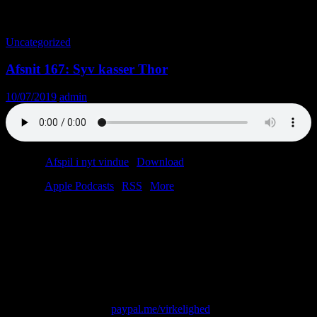
Tag-arkiv: Ridehjelme
Uncategorized
Afsnit 167: Syv kasser Thor
10/07/2019
admin
Podcast:
Afspil i nyt vindue
|
Download
(29.4MB)
Tilmeld:
Apple Podcasts
|
RSS
|
More
Sommeren har lagt sig tungt over Læderbaronens Tempel. På den
anden side af voldgraven sniger gamle minder og halvglemte
anekdoter sig ud i det støvede solskin.
I dag skal vi høre legenden om teenageren, som i fordums tid
fragtede syv kasser øl fra Tyskland til Egå.
Skriv til os på: virkelighed@protonmail.com
Giv os alle dine penge:
paypal.me/virkelighed