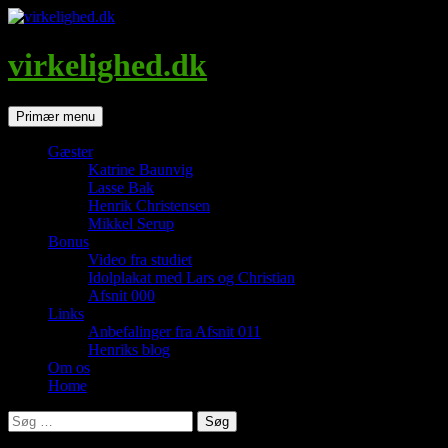
Hop
til
indhold
virkelighed.dk
Søg
Primær menu
Gæster
Katrine Baunvig
Lasse Bak
Henrik Christensen
Mikkel Serup
Bonus
Video fra studiet
Idolplakat med Lars og Christian
Afsnit 000
Links
Anbefalinger fra Afsnit 011
Henriks blog
Om os
Home
Søg
efter: