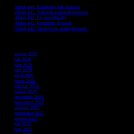
Afsnit 444: Et utroligt lille shotglas
Afsnit 443: Naboens mongolbarnebarn
Afsnit 442: En stresshånder
Afsnit 441: Krænket i kiosken
Afsnit 440: Vampyr fra anden division
Arkiver
august 2026
juli 2026
juni 2026
maj 2026
april 2026
marts 2026
februar 2026
januar 2026
december 2025
november 2025
oktober 2025
september 2025
august 2025
juli 2025
juni 2025