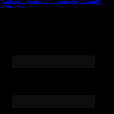
Bundesen
Mink
Patton
Povl Kjøller
Shubidua
Steffen Brandt
TV-
2
Whiskysovs
Følg os