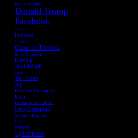
Danmarks Radio
Donald Trump
Facebook
Ferie
Fodbold
Frankrig
Game of Thrones
Henrik Christensen
Herning
Jan Lützhøft
Japan
Joe Biden
Jul
Karl Ove Knausgård
Kina
Konspirationsteorier
Lars Gorzelak
Lars Løkke Rasmussen
Lidl
Luftgevær
Lytterpost