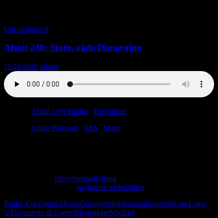
Tag-arkiv: Povl Kjøller
Uncategorized
Afsnit 238: Store, våde Disneyøjne
11/11/2020
admin
Podcast:
Afspil i nyt vindue
|
Download
(34.6MB)
Tilmeld:
Apple Podcasts
|
RSS
|
More
“Jeg græd som en pisket, lille pige, mens jeg læssede dens lort over i
plasticposer.”
Skriv til os på: virkelighed@protonmail.com
Køb T-shirt her:
bit.ly/lydenafjylland
Giv os alle dine penge:
paypal.me/virkelighed
Birthe Kjær
Demi Moore
Dostoyevski
Hinnerupbageren
Katte
Lama
YT
Leonardo di Caprio
Madpakker
Michael