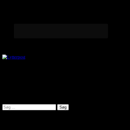
Lytterpost
virkelighed@protonmail.com
Lyden af Jylland
Søg
efter:
Seneste indlæg