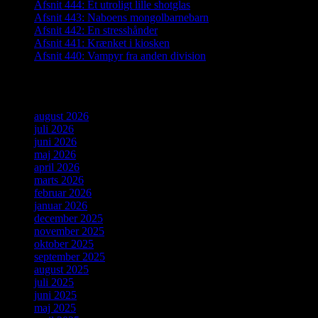
Afsnit 444: Et utroligt lille shotglas
Afsnit 443: Naboens mongolbarnebarn
Afsnit 442: En stresshånder
Afsnit 441: Krænket i kiosken
Afsnit 440: Vampyr fra anden division
Arkiver
august 2026
juli 2026
juni 2026
maj 2026
april 2026
marts 2026
februar 2026
januar 2026
december 2025
november 2025
oktober 2025
september 2025
august 2025
juli 2025
juni 2025
maj 2025