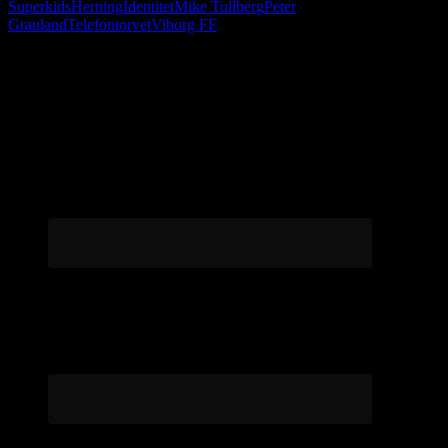
Superkids
Herning
Identitet
Mike Tullberg
Peter
Grauland
Telefontorvet
Viborg FF
Følg os