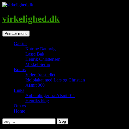
Hop
til
indhold
virkelighed.dk
Søg
Primær menu
Gæster
Katrine Baunvig
Lasse Bak
Henrik Christensen
Mikkel Serup
Bonus
Video fra studiet
Idolplakat med Lars og Christian
Afsnit 000
Links
Anbefalinger fra Afsnit 011
Henriks blog
Om os
Home
Søg
efter: