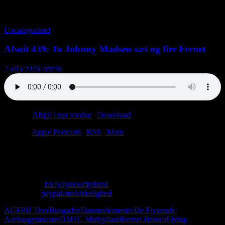
Tag-arkiv: Peter Grauland
Uncategorized
Afsnit 439: To Johnny Madsen sæt og fire Fernet
25/05/2026
admin
Podcast:
Afspil i nyt vindue
|
Download
(35.9MB)
Tilmeld:
Apple Podcasts
|
RSS
|
More
Er du også træt af at høre om AGF’s guldfejring?
Så skal du ikke høre dette afsnit.
Skriv til os: virkelighed@protonmail.com
Køb T-shirt:
bit.ly/lydenafjylland
Giv penge:
paypal.me/virkelighed
AGF
Blå Thor
Busgaden
Danmarksmestre
De Flyvende
Aarhusgymnaster
DM
FC Midtjylland
Fernet Branca
Flying