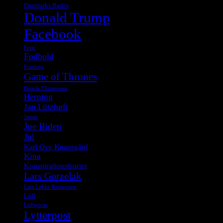
Danmarks Radio
Donald Trump
Facebook
Ferie
Fodbold
Frankrig
Game of Thrones
Henrik Christensen
Herning
Jan Lützhøft
Japan
Joe Biden
Jul
Karl Ove Knausgård
Kina
Konspirationsteorier
Lars Gorzelak
Lars Løkke Rasmussen
Lidl
Luftgevær
Lytterpost