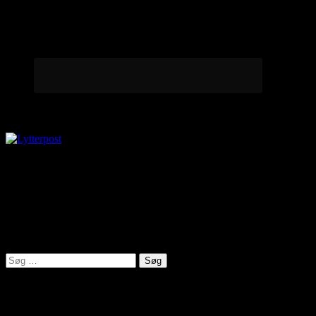
Lytterpost
virkelighed@protonmail.com
Lyden af Jylland
Søg
efter:
Seneste indlæg