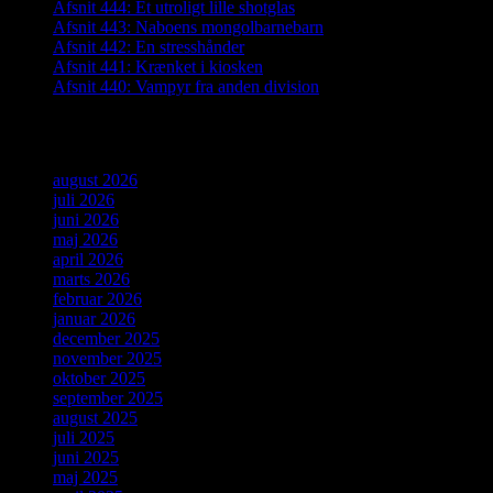
Afsnit 444: Et utroligt lille shotglas
Afsnit 443: Naboens mongolbarnebarn
Afsnit 442: En stresshånder
Afsnit 441: Krænket i kiosken
Afsnit 440: Vampyr fra anden division
Arkiver
august 2026
juli 2026
juni 2026
maj 2026
april 2026
marts 2026
februar 2026
januar 2026
december 2025
november 2025
oktober 2025
september 2025
august 2025
juli 2025
juni 2025
maj 2025