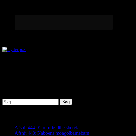
Lytterpost
virkelighed@protonmail.com
Lyden af Jylland
Søg
efter:
Seneste indlæg
Afsnit 444: Et utroligt lille shotglas
Afsnit 443: Naboens mongolbarnebarn