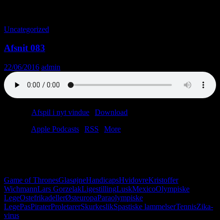
Tag-arkiv: Østeuropa
Uncategorized
Afsnit 083
22/06/2016
admin
Podcast:
Afspil i nyt vindue
|
Download
(45.6MB)
Tilmeld:
Apple Podcasts
|
RSS
|
More
Klar, pirat, start. Dette afsnit går ud til alle de handicappede sørøvere
på verdenshavene. Vi snakker også om proletarer, skurkeslik og
forkerte frikadeller.
Game of Thrones
Glasøjne
Handicaps
Hvidovre
Kristoffer
Wichmann
Lars Gorzelak
Ligestilling
Lusk
Mexico
Olympiske
Lege
Ostefrikadeller
Østeuropa
Paraolympiske
Lege
Pas
Pirater
Proletarer
Skurkeslik
Spastiske lammelser
Tennis
Zika-
virus