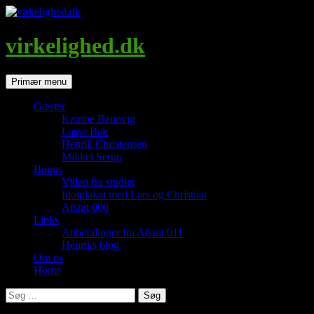
Hop
til
indhold
virkelighed.dk
Søg
Primær menu
Gæster
Katrine Baunvig
Lasse Bak
Henrik Christensen
Mikkel Serup
Bonus
Video fra studiet
Idolplakat med Lars og Christian
Afsnit 000
Links
Anbefalinger fra Afsnit 011
Henriks blog
Om os
Home
Søg
efter: