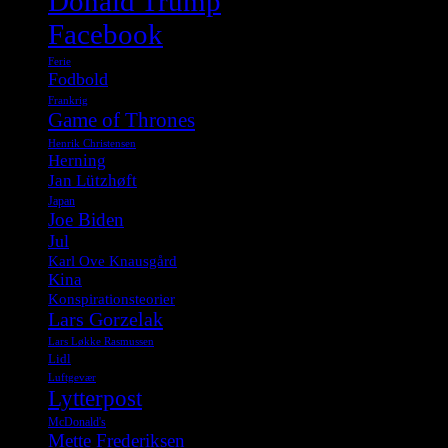
Donald Trump
Facebook
Ferie
Fodbold
Frankrig
Game of Thrones
Henrik Christensen
Herning
Jan Lützhøft
Japan
Joe Biden
Jul
Karl Ove Knausgård
Kina
Konspirationsteorier
Lars Gorzelak
Lars Løkke Rasmussen
Lidl
Luftgevær
Lytterpost
McDonald's
Mette Frederiksen