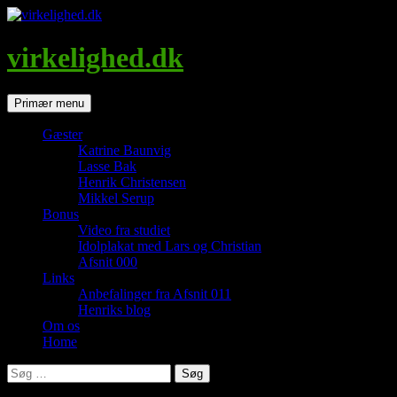
Hop
til
indhold
virkelighed.dk
Søg
Primær menu
Gæster
Katrine Baunvig
Lasse Bak
Henrik Christensen
Mikkel Serup
Bonus
Video fra studiet
Idolplakat med Lars og Christian
Afsnit 000
Links
Anbefalinger fra Afsnit 011
Henriks blog
Om os
Home
Søg
efter: