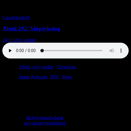
Tag-arkiv: Morten Riis
Uncategorized
Afsnit 292: Vinpsykolog
24/11/2021
admin
Podcast:
Afspil i nyt vindue
|
Download
(48.3MB)
Tilmeld:
Apple Podcasts
|
RSS
|
More
Vi holder jul i Caribien. Det er sådan lidt James Bond-agtigt. I hvert
bedre end at være brugtvognsforhandler i Ribe eller
coronapaskontrollør til et brunch-arrangement. Nå ja, og sidste nyt
fra Wien og Bornholm.
Skriv til os: virkelighed@protonmail.com
Køb T-shirt:
bit.ly/lydenafjylland
Giv penge:
paypal.me/virkelighed