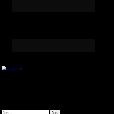
Lytterpost
virkelighed@protonmail.com
Lyden af Jylland
Søg