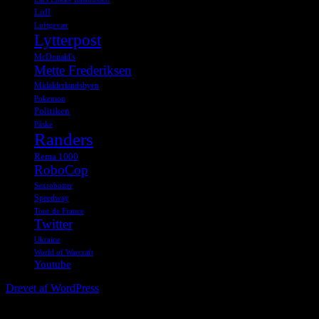
Lidl
Luftgevær
Lytterpost
McDonald's
Mette Frederiksen
Midalderlandsbyen
Pokemon
Politiken
Påske
Randers
Rema 1000
RoboCop
Sexrobotter
Speedway
Tour de France
Twitter
Ukraine
World of Warcraft
Youtube
Drevet af WordPress