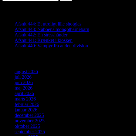
efter:
Seneste indlæg
Afsnit 444: Et utroligt lille shotglas
Afsnit 443: Naboens mongolbarnebarn
Afsnit 442: En stresshånder
Afsnit 441: Krænket i kiosken
Afsnit 440: Vampyr fra anden division
Arkiver
august 2026
juli 2026
juni 2026
maj 2026
april 2026
marts 2026
februar 2026
januar 2026
december 2025
november 2025
oktober 2025
september 2025