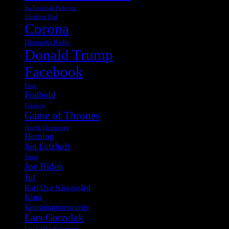
Bo Gorzelak Pedersen
Breaking Bad
Corona
Danmarks Radio
Donald Trump
Facebook
Ferie
Fodbold
Frankrig
Game of Thrones
Henrik Christensen
Herning
Jan Lützhøft
Japan
Joe Biden
Jul
Karl Ove Knausgård
Kina
Konspirationsteorier
Lars Gorzelak
Lars Løkke Rasmussen