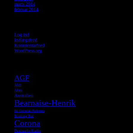
marts 2014
februar 2014
Meta
Log ind
Indlægsfeed
Kommentarfeed
WordPress.org
Tags
AGF
Aldi
Alien
Australien
Bearnaise-Henrik
Bo Gorzelak Pedersen
Breaking Bad
Corona
Danmarks Radio