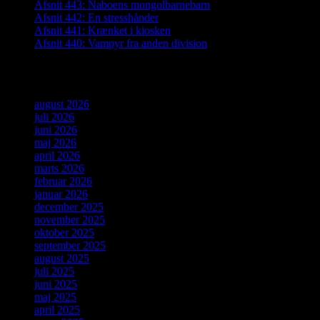
Afsnit 443: Naboens mongolbarnebarn
Afsnit 442: En stresshånder
Afsnit 441: Krænket i kiosken
Afsnit 440: Vampyr fra anden division
Arkiver
august 2026
juli 2026
juni 2026
maj 2026
april 2026
marts 2026
februar 2026
januar 2026
december 2025
november 2025
oktober 2025
september 2025
august 2025
juli 2025
juni 2025
maj 2025
april 2025