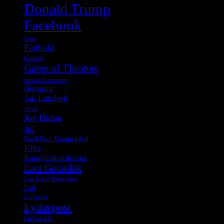
Donald Trump
Facebook
Ferie
Fodbold
Frankrig
Game of Thrones
Henrik Christensen
Herning
Jan Lützhøft
Japan
Joe Biden
Jul
Karl Ove Knausgård
Kina
Konspirationsteorier
Lars Gorzelak
Lars Løkke Rasmussen
Lidl
Luftgevær
Lytterpost
McDonald's