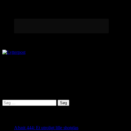
Lytterpost
virkelighed@protonmail.com
Lyden af Jylland
Søg
efter:
Seneste indlæg
Afsnit 444: Et utroligt lille shotglas