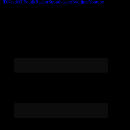
ID
Nestlé
Øl
Politik
Ratslør
Strandvasker
Syddjurs
Youtube
Følg os