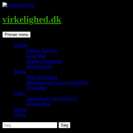
Hop
til
indhold
virkelighed.dk
Søg
Primær menu
Gæster
Katrine Baunvig
Lasse Bak
Henrik Christensen
Mikkel Serup
Bonus
Video fra studiet
Idolplakat med Lars og Christian
Afsnit 000
Links
Anbefalinger fra Afsnit 011
Henriks blog
Om os
Home
Søg
efter: