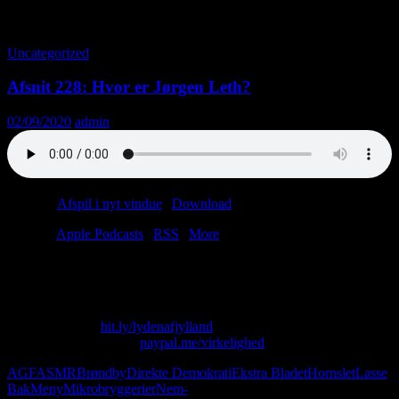
Tag-arkiv: Mikrobryggerier
Uncategorized
Afsnit 228: Hvor er Jørgen Leth?
02/09/2020
admin
Podcast:
Afspil i nyt vindue
|
Download
(46.8MB)
Tilmeld:
Apple Podcasts
|
RSS
|
More
“Jeg blev fanget i vindfanget dernede i Brugsen af sådan et ordentlig
hold socialdemokrater.”
Skriv til os på: virkelighed@protonmail.com
Køb T-shirt her:
bit.ly/lydenafjylland
Giv os alle dine penge:
paypal.me/virkelighed
AGF
ASMR
Brøndby
Direkte Demokrati
Ekstra Bladet
Hornslet
Lasse
Bak
Meny
Mikrobryggerier
Nem-