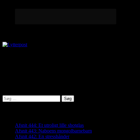
Lytterpost
virkelighed@protonmail.com
Lyden af Jylland
Søg
efter:
Seneste indlæg
Afsnit 444: Et utroligt lille shotglas
Afsnit 443: Naboens mongolbarnebarn
Afsnit 442: En stresshånder