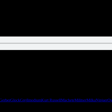
 man nærmer sig klimaks, lukker man øjnene og sætter “First Blood” p
Gerber
Glock
Grej
Imodium
Kurt Russell
Machete
Militser
Milka
Ninjaer
Ov