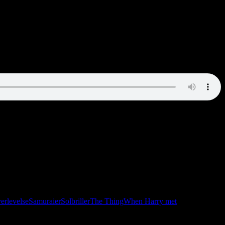
å sin mentale fladskærm. Bagefter lusker man rundt mellem træerne
erlevelse
Samuraier
Solbriller
The Thing
When Harry met