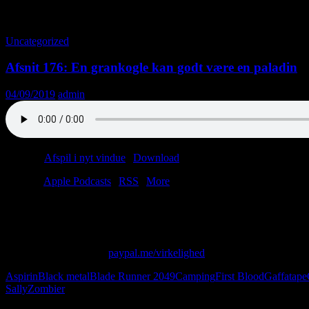
Tag-arkiv: Machete
Uncategorized
Afsnit 176: En grankogle kan godt være en paladin
04/09/2019
admin
Podcast:
Afspil i nyt vindue
|
Download
(34.2MB)
Tilmeld:
Apple Podcasts
|
RSS
|
More
Så ligger man der i skovbunden og onanerer på sit kompas. Igen. Når
for at tjekke sine rottefælder.
Skriv til os på: virkelighed@protonmail.com
Giv os alle dine penge:
paypal.me/virkelighed
Aspirin
Black metal
Blade Runner 2049
Camping
First Blood
Gaffatape
Sally
Zombier