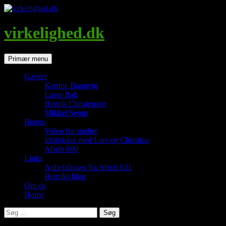
Hop
til
indhold
virkelighed.dk
Søg
Primær menu
Gæster
Katrine Baunvig
Lasse Bak
Henrik Christensen
Mikkel Serup
Bonus
Video fra studiet
Idolplakat med Lars og Christian
Afsnit 000
Links
Anbefalinger fra Afsnit 011
Henriks blog
Om os
Home
Søg
efter: