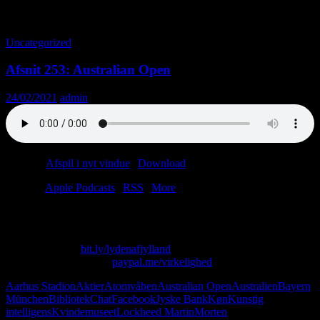
Tag-arkiv: Lockheed Martin
Uncategorized
Afsnit 253: Australian Open
24/02/2021
admin
Podcast:
Afspil i nyt vindue
|
Download
(40.9MB)
Tilmeld:
Apple Podcasts
|
RSS
|
More
“Jonna laver sine egne kokosnød-bh’er.”
Skriv til os på: virkelighed@protonmail.com
Køb T-shirt her:
bit.ly/lydenafjylland
Giv os alle dine penge:
paypal.me/virkelighed
Aarhus Stadion
Aktier
Atomvåben
Australian Open
Australien
Bayern
München
Bibliotek
Chat
Facebook
Jyske Bank
Køn
Kunstig
intelligens
Kvindemuseet
Lockheed Martin
Morten