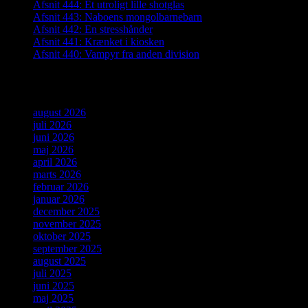
Afsnit 444: Et utroligt lille shotglas
Afsnit 443: Naboens mongolbarnebarn
Afsnit 442: En stresshånder
Afsnit 441: Krænket i kiosken
Afsnit 440: Vampyr fra anden division
Arkiver
august 2026
juli 2026
juni 2026
maj 2026
april 2026
marts 2026
februar 2026
januar 2026
december 2025
november 2025
oktober 2025
september 2025
august 2025
juli 2025
juni 2025
maj 2025