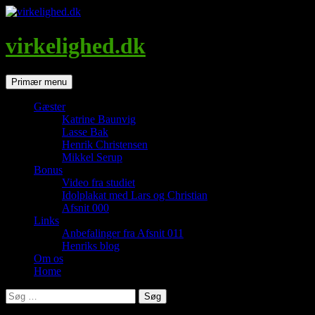
Hop
til
indhold
virkelighed.dk
Søg
Primær menu
Gæster
Katrine Baunvig
Lasse Bak
Henrik Christensen
Mikkel Serup
Bonus
Video fra studiet
Idolplakat med Lars og Christian
Afsnit 000
Links
Anbefalinger fra Afsnit 011
Henriks blog
Om os
Home
Søg
efter: