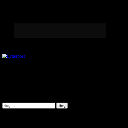
Lytterpost
virkelighed@protonmail.com
Lyden af Jylland
Søg
efter:
Seneste indlæg