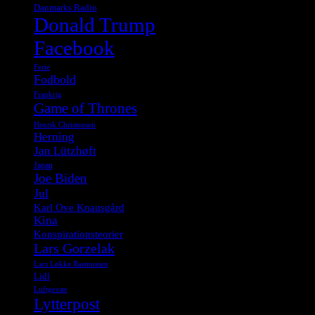
Danmarks Radio
Donald Trump
Facebook
Ferie
Fodbold
Frankrig
Game of Thrones
Henrik Christensen
Herning
Jan Lützhøft
Japan
Joe Biden
Jul
Karl Ove Knausgård
Kina
Konspirationsteorier
Lars Gorzelak
Lars Løkke Rasmussen
Lidl
Luftgevær
Lytterpost