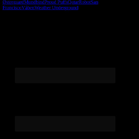
Østergaard
Mundbind
Proud Puffs
Qatar
Robot
San
Francisco
Våben
Weather Underground
Følg os