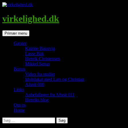
Hop
til
indhold
virkelighed.dk
Søg
Primær menu
Gæster
Katrine Baunvig
Lasse Bak
Henrik Christensen
Mikkel Serup
Bonus
Video fra studiet
Idolplakat med Lars og Christian
Afsnit 000
Links
Anbefalinger fra Afsnit 011
Henriks blog
Om os
Home
Søg
efter: