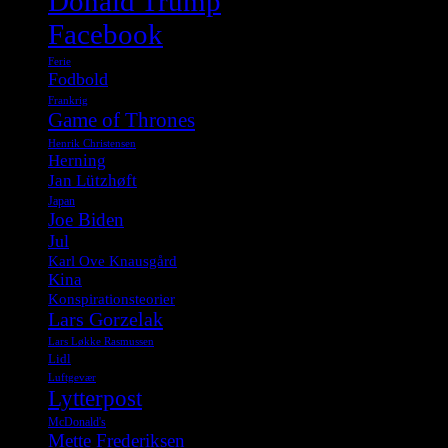
Donald Trump
Facebook
Ferie
Fodbold
Frankrig
Game of Thrones
Henrik Christensen
Herning
Jan Lützhøft
Japan
Joe Biden
Jul
Karl Ove Knausgård
Kina
Konspirationsteorier
Lars Gorzelak
Lars Løkke Rasmussen
Lidl
Luftgevær
Lytterpost
McDonald's
Mette Frederiksen