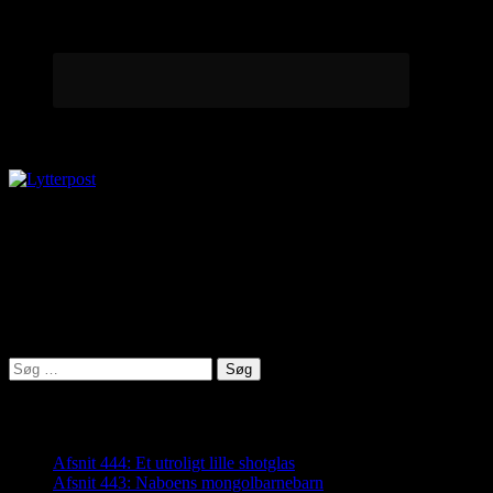
Lytterpost
virkelighed@protonmail.com
Lyden af Jylland
Søg
efter:
Seneste indlæg
Afsnit 444: Et utroligt lille shotglas
Afsnit 443: Naboens mongolbarnebarn