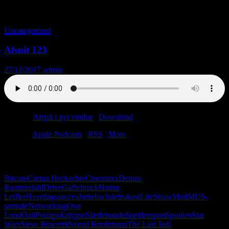
Tag-arkiv: Julefrokost
Uncategorized
Afsnit 123
27/12/2017
admin
Podcast:
Afspil i nyt vindue
|
Download
(51.0MB)
Tilmeld:
Apple Podcasts
|
RSS
|
More
Q: Hvor og hvornår skal en arbejdsløs Jedi til MUS-samtale?
A: Her og nu.
Bitcoin
Carina Heckscher
Cinemaxx
Dennis
Rommedahl
Drive
Gaffeltruck
Hanne
Leffler
Hverdagssucces
Jantelov
Julefrokost
LifeStraw
Mod
MUS-
samtale
Networking
Ove
Lund
Özil
Postapokalypse
Slædehunde
Spejdersport
Spoilers
Star
Wars
Steve Buscemi
Svend Brinkmann
The Last Jedi