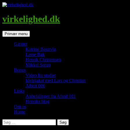
Hop
til
indhold
virkelighed.dk
Søg
Primær menu
Gæster
Katrine Baunvig
Lasse Bak
Henrik Christensen
Mikkel Serup
Bonus
Video fra studiet
Idolplakat med Lars og Christian
Afsnit 000
Links
Anbefalinger fra Afsnit 011
Henriks blog
Om os
Home
Søg
efter: