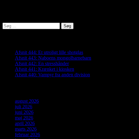
Lyden af Jylland
Søg
efter:
Seneste indlæg
Afsnit 444: Et utroligt lille shotglas
Afsnit 443: Naboens mongolbarnebarn
Afsnit 442: En stresshånder
Afsnit 441: Krænket i kiosken
Afsnit 440: Vampyr fra anden division
Arkiver
august 2026
juli 2026
juni 2026
maj 2026
april 2026
marts 2026
februar 2026