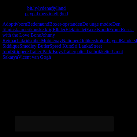
Skriv til os: virkelighed@protonmail.com
Køb T-shirt:
bit.ly/lydenafjylland
Giv penge:
paypal.me/virkelighed
Adoptivbørn
Bedemænd
Boxer-opstanden
De unge mødre
Den
filipinsk-amerikanske krig
Elbiler
Elektricitet
Faxe Kondi
From Russia
with the Love Bone
Johnny
Reimar
Lakridspiber
Mobilepay
Nationen
Optikerskolen
Paypal
Randers
Siddique
Smedley Butler
Sprød Kurs
Sri Lanka
Street
food
Strippere
Trailer Park Boys
Trailerpatter
Træbrikketter
Umut
Sakarya
Vicent van Gogh
Følg os