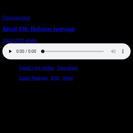
Tag-arkiv: Johnny Reimar
Uncategorized
Afsnit 338: Halvtom rustvogn
19/10/2022
admin
Podcast:
Afspil i nyt vindue
|
Download
(45.5MB)
Tilmeld:
Apple Podcasts
|
RSS
|
More
Endnu en dag, endnu en dollar. Ovenpå Christians desperate nødråb
i sidste uge har lytterne kvitteret med en veritabel tsunami af
donationer. Paypal og Mobilepay har åbnet sluserne, og det gamle
bryggers ligner noget fra “Scarface”. Dollars, Euro, kroner og
schweizerfranc flyder overalt. Roen har sænket sig, og alt er godt
igen. Eller er det? Hvad laver Johnny Reimer i Harald Nyborg?
Trailerpatter – for eller imod? Og hvorfor er “De unge mødre”
stoppet?