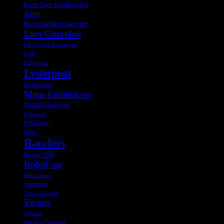
Karl Ove Knausgård
Kina
Konspirationsteorier
Lars Gorzelak
Lars Løkke Rasmussen
Lidl
Luftgevær
Lytterpost
McDonald's
Mette Frederiksen
Midalderlandsbyen
Pokemon
Politiken
Påske
Randers
Rema 1000
RoboCop
Sexrobotter
Speedway
Tour de France
Twitter
Ukraine
World of Warcraft