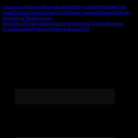
Alpeporno
Astrologi
Bearnaise-Henrik
Bic-lighter
Bling
Børn
Cary
Grant
Frelsens Hær
George Orwell
Haute couture
Herremode
Hugh
Hefner
Iron Maiden
James
Bond
Jaws
Metallica
Minimalisme
Mode
Mortal Kombat
Nørager
Konkurshandel
Pullover
Rednecks
Ronson
Tøj
Følg os