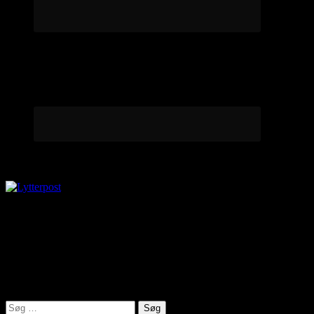
Lytterpost
virkelighed@protonmail.com
Lyden af Jylland
Søg