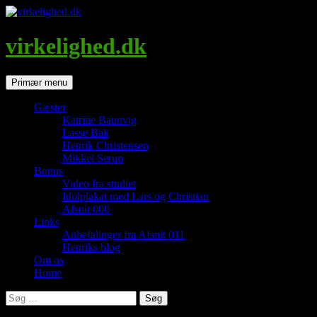
Hop
til
indhold
virkelighed.dk
Søg
Primær menu
Gæster
Katrine Baunvig
Lasse Bak
Henrik Christensen
Mikkel Serup
Bonus
Video fra studiet
Idolplakat med Lars og Christian
Afsnit 000
Links
Anbefalinger fra Afsnit 011
Henriks blog
Om os
Home
Søg
efter: