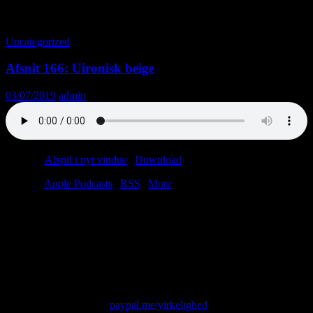
Tag-arkiv: Herremode
Uncategorized
Afsnit 166: Uironisk beige
03/07/2019
admin
Podcast:
Afspil i nyt vindue
|
Download
(48.5MB)
Tilmeld:
Apple Podcasts
|
RSS
|
More
Kniber det lidt med kærligheden? Er du begyndt at blive grim? Er
din såkaldte karriere en ussel joke?
Hvis du kan svare ja til ét eller flere af disse spørgsmå, har du ét eller
flere problemer. Heldigvis har de alle den samme løsning: Du skal
tage pænt tøj på.
Skriv til os på: virkelighed@protonmail.com
Giv os alle dine penge:
paypal.me/virkelighed