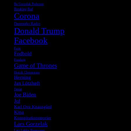
Bo Gorzelak Pedersen
Breaking Bad
Corona
Danmarks Radio
Donald Trump
Facebook
Ferie
Fodbold
Frankrig
Game of Thrones
Henrik Christensen
Herning
Jan Lützhøft
Japan
Joe Biden
Jul
Karl Ove Knausgård
Kina
Konspirationsteorier
Lars Gorzelak
Lars Løkke Rasmussen