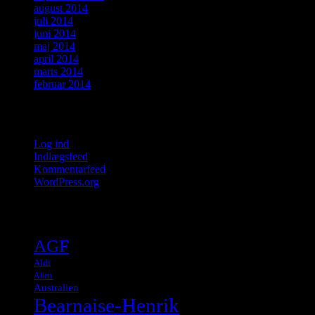
august 2014
juli 2014
juni 2014
maj 2014
april 2014
marts 2014
februar 2014
Meta
Log ind
Indlægsfeed
Kommentarfeed
WordPress.org
Tags
AGF
Aldi
Alien
Australien
Bearnaise-Henrik