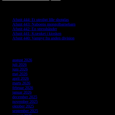
efter:
Seneste indlæg
Afsnit 444: Et utroligt lille shotglas
Afsnit 443: Naboens mongolbarnebarn
Afsnit 442: En stresshånder
Afsnit 441: Krænket i kiosken
Afsnit 440: Vampyr fra anden division
Arkiver
august 2026
juli 2026
juni 2026
maj 2026
april 2026
marts 2026
februar 2026
januar 2026
december 2025
november 2025
oktober 2025
september 2025