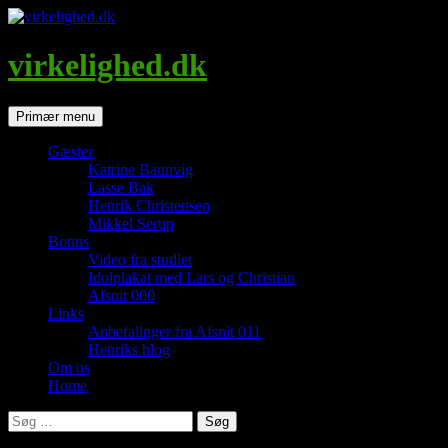
Hop
til
indhold
virkelighed.dk
Søg
Primær menu
Gæster
Katrine Baunvig
Lasse Bak
Henrik Christensen
Mikkel Serup
Bonus
Video fra studiet
Idolplakat med Lars og Christian
Afsnit 000
Links
Anbefalinger fra Afsnit 011
Henriks blog
Om os
Home
Søg
efter: