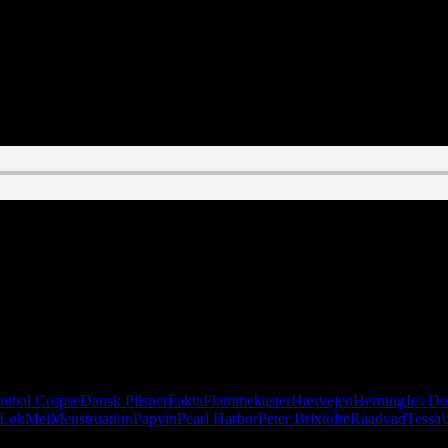
nibal Corpse
Dansk Pilsner
Fakta
Flammekaster
Hærvejen
Herning
Jes Do
Løb
Mel
Menstruation
Papvin
Pearl Harbor
Peter Brixtofte
Raadvad
Tessa