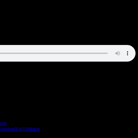
rph
Ungdom
Vin
Voldtægt