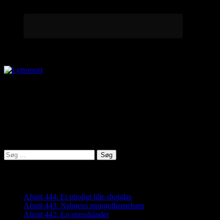
Lytterpost
virkelighed@protonmail.com
Lyden af Jylland
Søg
efter:
Seneste indlæg
Afsnit 444: Et utroligt lille shotglas
Afsnit 443: Naboens mongolbarnebarn
Afsnit 442: En stresshånder