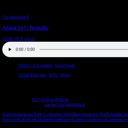
Tag-arkiv: Flammekaster
Uncategorized
Afsnit 247: Brutalis
13/01/2021
admin
Podcast:
Afspil i nyt vindue
|
Download
(42.9MB)
Tilmeld:
Apple Podcasts
|
RSS
|
More
“Afspændingsmiddel er det modsatte af mel.”
Skriv til os på: virkelighed@protonmail.com
Køb T-shirt her:
bit.ly/lydenafjylland
Giv os alle dine penge:
paypal.me/virkelighed
Arbejdsmarkedet
Årets Lytterpost 2020
Børn
Breaking Bad
Brutalis
Can
Petersen
Kaffe
Kartoffelmel
Kemi
Knive
Kobber
Lambrusco
Lommekniv