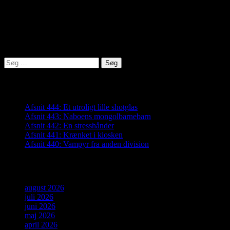
Lyden af Jylland
Søg
efter:
Seneste indlæg
Afsnit 444: Et utroligt lille shotglas
Afsnit 443: Naboens mongolbarnebarn
Afsnit 442: En stresshånder
Afsnit 441: Krænket i kiosken
Afsnit 440: Vampyr fra anden division
Arkiver
august 2026
juli 2026
juni 2026
maj 2026
april 2026