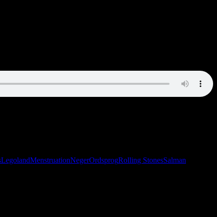
ør Dario Campeotto et uventet comeback i programmet.
s
Legoland
Menstruation
Neger
Ordsprog
Rolling Stones
Salman