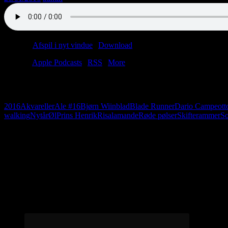
Podcast:
Afspil i nyt vindue
|
Download
(37.2MB)
Tilmeld:
Apple Podcasts
|
RSS
|
More
Vi tænder et lys i mørket. Et fyrfadslys. Det er en sart, lille flam
skal ignorere ham. Ret i stedet dit blik mod flammen. Lad lysets strål
2016
Akvareller
Ale #16
Bjørn Wiinblad
Blade Runner
Dario Campeott
walking
Nytår
Øl
Prins Henrik
Risalamande
Røde pølser
Skifterammer
S
Følg os