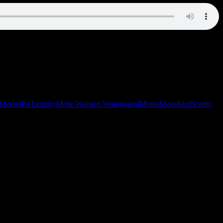
monstro Dario Campeotto med en rød pølse i hver hånd? Måske. Men du
 Morse
IPA
Lemmy
Mette Walsted Vestergaard
Moms
Monokler
Nordic