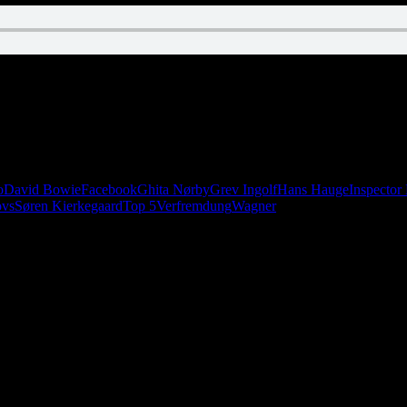
me, men den kaster store skygger. Hvem lister omkring i mørket? Er det 
eglans funkle i din monokel.
o
David Bowie
Facebook
Ghita Nørby
Grev Ingolf
Hans Hauge
Inspector
ovs
Søren Kierkegaard
Top 5
Verfremdung
Wagner