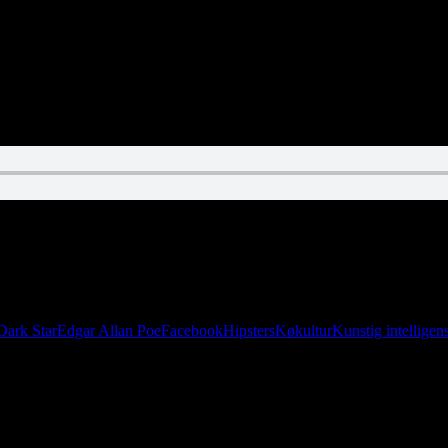
.dk surfer begge bølger. I denne uge slipper I for lyrik. Til gengæld g
Dark Star
Edgar Allan Poe
Facebook
Hipsters
Køkultur
Kunstig intelligen