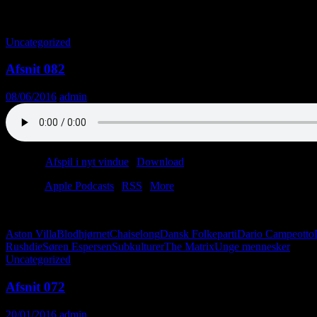
Tag-arkiv: Dario Campeotto
Uncategorized
Afsnit 082
08/06/2016
admin
Podcast:
Afspil i nyt vindue
|
Download
(48.9MB)
Tilmeld:
Apple Podcasts
|
RSS
|
More
Menstruation er det nye sort, og neger er det gamle sort. Virkelighed
Aston Villa
Blodhjørnet
Chaiselong
Dansk Folkeparti
Dario Campeotto
Rushdie
Søren Espersen
Subkulturer
The Matrix
Unge mennesker
Uncategorized
Afsnit 072
20/01/2016
admin