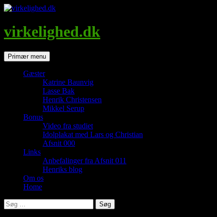
Hop
til
indhold
virkelighed.dk
Søg
Primær menu
Gæster
Katrine Baunvig
Lasse Bak
Henrik Christensen
Mikkel Serup
Bonus
Video fra studiet
Idolplakat med Lars og Christian
Afsnit 000
Links
Anbefalinger fra Afsnit 011
Henriks blog
Om os
Home
Søg
efter: