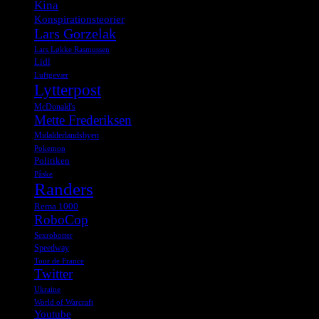
Kina
Konspirationsteorier
Lars Gorzelak
Lars Løkke Rasmussen
Lidl
Luftgevær
Lytterpost
McDonald's
Mette Frederiksen
Midalderlandsbyen
Pokemon
Politiken
Påske
Randers
Rema 1000
RoboCop
Sexrobotter
Speedway
Tour de France
Twitter
Ukraine
World of Warcraft
Youtube