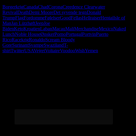
Borgerkrig
Canada
Chad
Corona
Creedence Clearwater
Revival
Death
Demi Moore
Det syvende tegn
Donald
Trump
Flag
Fordomme
Følelser
GoodFellas
Hellraiser
Hentai
Isle of
Man
Jan Lützhøft
Jeep
Joe
Biden
Keto
Kroatien
Laban
Macau
Mali
Merchandise
Mexico
Naked
Lunch
Noble House
Ønsker
Porno
Portugal
Portvin
Puerto
Rico
Racekrig
Ronaldo
Scream Bloody
Gore
Surinam
Svampe
Swaziland
T-
shirt
Twitter
USA
Vejret
Voltaire
Voodoo
Wish
Yemen
Følg os