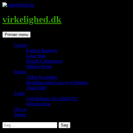
Hop
til
indhold
virkelighed.dk
Søg
Primær menu
Gæster
Katrine Baunvig
Lasse Bak
Henrik Christensen
Mikkel Serup
Bonus
Video fra studiet
Idolplakat med Lars og Christian
Afsnit 000
Links
Anbefalinger fra Afsnit 011
Henriks blog
Om os
Home
Søg
efter: