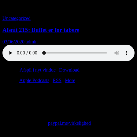
Tag-arkiv: Chad
Uncategorized
Afsnit 215: Buffet er for tabere
03/06/2020
admin
Podcast:
Afspil i nyt vindue
|
Download
(54.1MB)
Tilmeld:
Apple Podcasts
|
RSS
|
More
Den Lange Weekend er slut! Christian og Anders hopper ind i
helikopteren og flyver Jorden rundt. Samtlige nationer bombarderes
med fordomme – INGEN går fri! Det bliver vildt, og det bliver
blodigt (men på en god måde).
Skriv til os på: virkelighed@protonmail.com
Giv os alle dine penge:
paypal.me/virkelighed