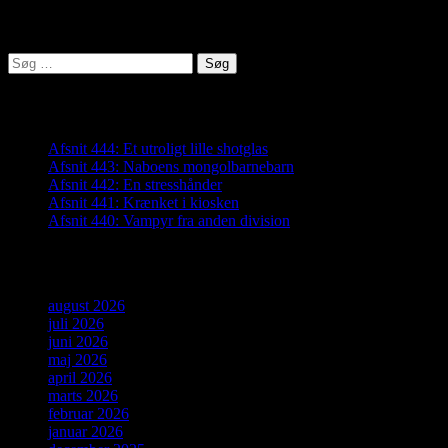
Lyden af Jylland
Søg
efter:
Seneste indlæg
Afsnit 444: Et utroligt lille shotglas
Afsnit 443: Naboens mongolbarnebarn
Afsnit 442: En stresshånder
Afsnit 441: Krænket i kiosken
Afsnit 440: Vampyr fra anden division
Arkiver
august 2026
juli 2026
juni 2026
maj 2026
april 2026
marts 2026
februar 2026
januar 2026