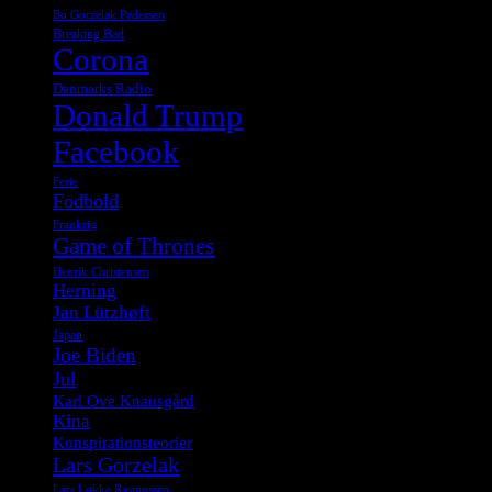
Bo Gorzelak Pedersen
Breaking Bad
Corona
Danmarks Radio
Donald Trump
Facebook
Ferie
Fodbold
Frankrig
Game of Thrones
Henrik Christensen
Herning
Jan Lützhøft
Japan
Joe Biden
Jul
Karl Ove Knausgård
Kina
Konspirationsteorier
Lars Gorzelak
Lars Løkke Rasmussen