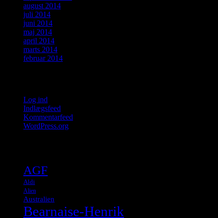
august 2014
juli 2014
juni 2014
maj 2014
april 2014
marts 2014
februar 2014
Meta
Log ind
Indlægsfeed
Kommentarfeed
WordPress.org
Tags
AGF
Aldi
Alien
Australien
Bearnaise-Henrik