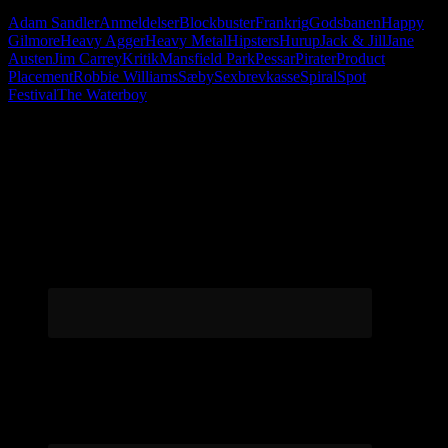
Adam Sandler
Anmeldelser
Blockbuster
Frankrig
Godsbanen
Happy
Gilmore
Heavy Agger
Heavy Metal
Hipsters
Hurup
Jack & Jill
Jane
Austen
Jim Carrey
Kritik
Mansfield Park
Pessar
Pirater
Product
Placement
Robbie Williams
Sæby
Sexbrevkasse
Spiral
Spot
Festival
The Waterboy
Følg os