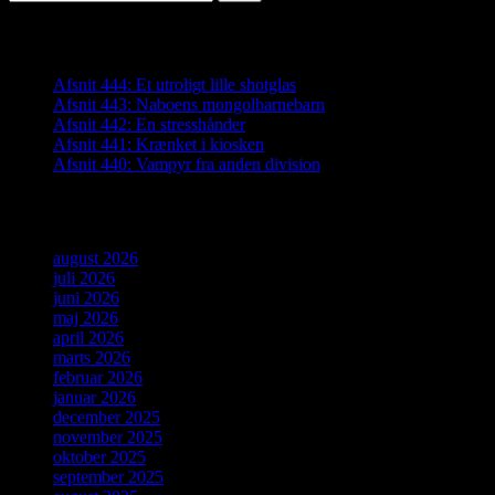
efter:
Seneste indlæg
Afsnit 444: Et utroligt lille shotglas
Afsnit 443: Naboens mongolbarnebarn
Afsnit 442: En stresshånder
Afsnit 441: Krænket i kiosken
Afsnit 440: Vampyr fra anden division
Arkiver
august 2026
juli 2026
juni 2026
maj 2026
april 2026
marts 2026
februar 2026
januar 2026
december 2025
november 2025
oktober 2025
september 2025