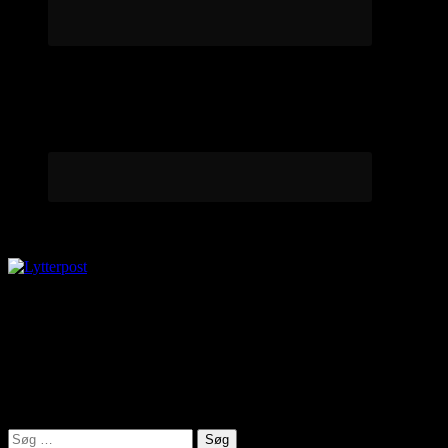
Lytterpost
virkelighed@protonmail.com
Lyden af Jylland
Søg