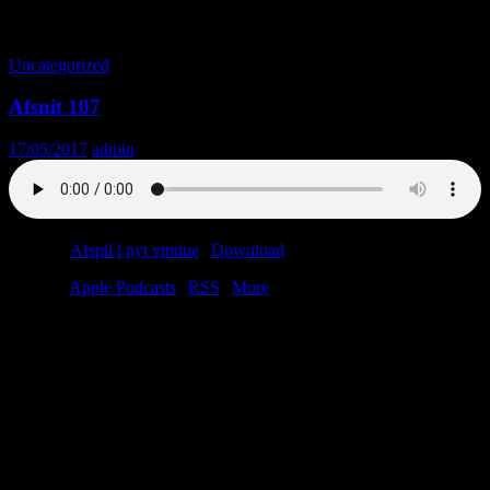
Tag-arkiv: Blockbuster
Uncategorized
Afsnit 107
17/05/2017
admin
Podcast:
Afspil i nyt vindue
|
Download
(39.7MB)
Tilmeld:
Apple Podcasts
|
RSS
|
More
Afsnit 107… og så er det ikke engang lyv. Tag med i
Sexhjørnet
,
den mest inkompetente brevkasse i brevkasserne lange,
inkompetente historie. Eller giv os et ironisk meta-bifald, når vi
anmelder en seks år gammel filmanmeldelse.
Afsnit 107 er sponsoreret af Pressening-Henning & Søn.
Henning er bedst – har telt til din fest!
Donationer modtages på www.paypal.me/virkelighed