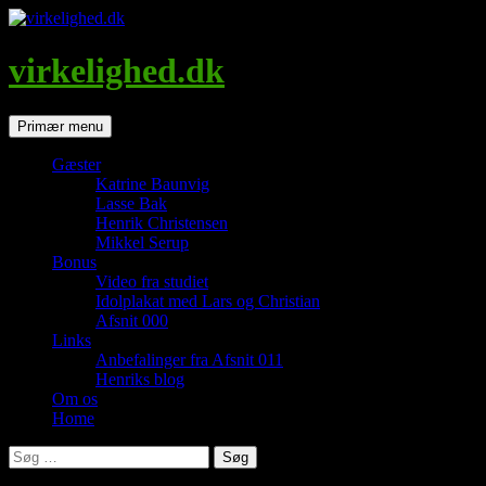
Hop
til
indhold
virkelighed.dk
Søg
Primær menu
Gæster
Katrine Baunvig
Lasse Bak
Henrik Christensen
Mikkel Serup
Bonus
Video fra studiet
Idolplakat med Lars og Christian
Afsnit 000
Links
Anbefalinger fra Afsnit 011
Henriks blog
Om os
Home
Søg
efter: